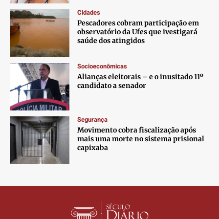
Contato
Contato
Contato
Contato
Cidades
Anuncie
Anuncie
Anuncie
Anuncie
Pescadores cobram participação em
observatório da Ufes que ivestigará
saúde dos atingidos
Termos de Uso
Termos de Uso
Termos de Uso
Termos de Uso
Privacidade
Privacidade
Privacidade
Privacidade
Socioeconômicas
Alianças eleitorais – e o inusitado 11º
candidato a senador
Segurança
Movimento cobra fiscalização após
mais uma morte no sistema prisional
capixaba