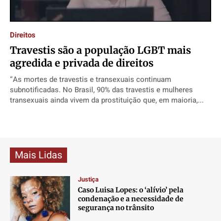
Direitos
Direitos
Direitos
Direitos
Economia
Economia
Economia
Economia
Direitos
Cultura
Cultura
Cultura
Cultura
Travestis são a população LGBT mais
Colunas
Colunas
Colunas
Colunas
agredida e privada de direitos
Caetano Roque
Caetano Roque
Caetano Roque
Caetano Roque
“As mortes de travestis e transexuais continuam
Gustavo Bastos
Gustavo Bastos
Gustavo Bastos
Gustavo Bastos
subnotificadas. No Brasil, 90% das travestis e mulheres
transexuais ainda vivem da prostituição que, em maioria,...
Jr Mignone (in memorian)
Jr Mignone (in memorian)
Jr Mignone (in memorian)
Jr Mignone (in memorian)
Wanda Sily
Wanda Sily
Wanda Sily
Wanda Sily
Publicidade Legal
Publicidade Legal
Publicidade Legal
Publicidade Legal
Mais Lidas
Anuncie
Anuncie
Anuncie
Anuncie
Justiça
Caso Luisa Lopes: o ‘alívio’ pela
Quem Somos
Quem Somos
Quem Somos
Quem Somos
condenação e a necessidade de
Expediente
Expediente
Expediente
Expediente
segurança no trânsito