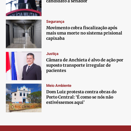
candidato a senador
Contato
Contato
Contato
Contato
Anuncie
Anuncie
Anuncie
Anuncie
Segurança
Movimento cobra fiscalização após
Termos de Uso
Termos de Uso
Termos de Uso
Termos de Uso
mais uma morte no sistema prisional
Privacidade
Privacidade
Privacidade
Privacidade
capixaba
Justiça
Câmara de Anchieta é alvo de ação por
suposto transporte irregular de
pacientes
Meio Ambiente
Dom Luiz protesta contra obras do
Porto Central: ‘É como se nós não
estivéssemos aqui’