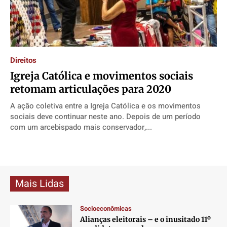
Direitos
Direitos
Direitos
Direitos
Economia
Economia
Economia
Economia
Cultura
Cultura
Cultura
Cultura
Colunas
Colunas
Colunas
Colunas
Direitos
Caetano Roque
Caetano Roque
Caetano Roque
Caetano Roque
Igreja Católica e movimentos sociais
retomam articulações para 2020
Gustavo Bastos
Gustavo Bastos
Gustavo Bastos
Gustavo Bastos
Jr Mignone (in memorian)
Jr Mignone (in memorian)
Jr Mignone (in memorian)
Jr Mignone (in memorian)
A ação coletiva entre a Igreja Católica e os movimentos
sociais deve continuar neste ano. Depois de um período
Wanda Sily
Wanda Sily
Wanda Sily
Wanda Sily
com um arcebispado mais conservador,...
Publicidade Legal
Publicidade Legal
Publicidade Legal
Publicidade Legal
Anuncie
Anuncie
Anuncie
Anuncie
Mais Lidas
Quem Somos
Quem Somos
Quem Somos
Quem Somos
Socioeconômicas
Expediente
Expediente
Expediente
Expediente
Alianças eleitorais – e o inusitado 11º