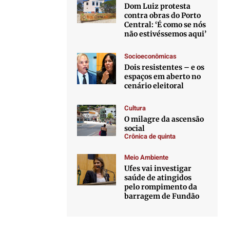
Dom Luiz protesta
contra obras do Porto
Central: ‘É como se nós
não estivéssemos aqui’
Socioeconômicas
Dois resistentes – e os
espaços em aberto no
cenário eleitoral
Cultura
O milagre da ascensão
social
Crônica de quinta
Meio Ambiente
Ufes vai investigar
saúde de atingidos
pelo rompimento da
barragem de Fundão