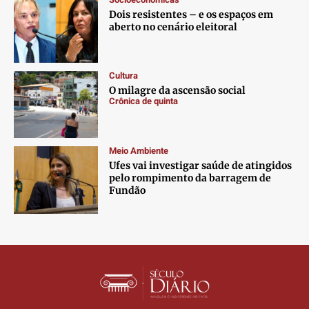
Contato
Contato
Contato
Contato
Dois resistentes – e os espaços em
Anuncie
Anuncie
Anuncie
Anuncie
aberto no cenário eleitoral
Termos de Uso
Termos de Uso
Termos de Uso
Termos de Uso
Cultura
Privacidade
Privacidade
Privacidade
Privacidade
O milagre da ascensão social
Crônica de quinta
Meio Ambiente
Ufes vai investigar saúde de atingidos
pelo rompimento da barragem de
Fundão