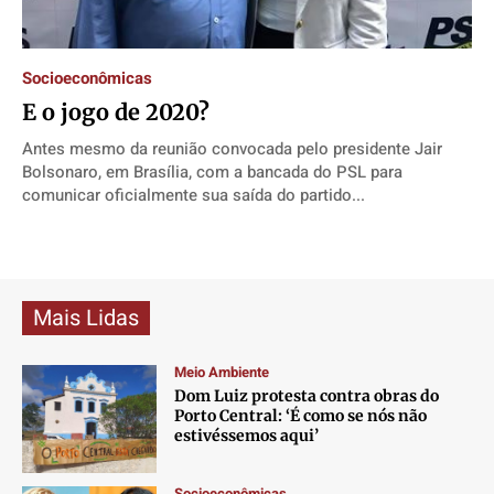
Direitos
Direitos
Direitos
Direitos
Economia
Economia
Economia
Economia
Socioeconômicas
Cultura
Cultura
Cultura
Cultura
E o jogo de 2020?
Colunas
Colunas
Colunas
Colunas
Antes mesmo da reunião convocada pelo presidente Jair
Caetano Roque
Caetano Roque
Caetano Roque
Caetano Roque
Bolsonaro, em Brasília, com a bancada do PSL para
Gustavo Bastos
Gustavo Bastos
Gustavo Bastos
Gustavo Bastos
comunicar oficialmente sua saída do partido...
Jr Mignone (in memorian)
Jr Mignone (in memorian)
Jr Mignone (in memorian)
Jr Mignone (in memorian)
Wanda Sily
Wanda Sily
Wanda Sily
Wanda Sily
Mais Lidas
Publicidade Legal
Publicidade Legal
Publicidade Legal
Publicidade Legal
Anuncie
Anuncie
Anuncie
Anuncie
Meio Ambiente
Dom Luiz protesta contra obras do
Porto Central: ‘É como se nós não
Quem Somos
Quem Somos
Quem Somos
Quem Somos
estivéssemos aqui’
Expediente
Expediente
Expediente
Expediente
Socioeconômicas