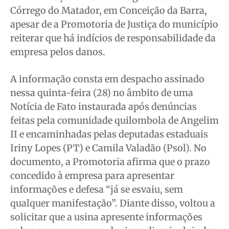
Anuncie
Anuncie
Anuncie
Anuncie
Córrego do Matador, em Conceição da Barra,
apesar de a Promotoria de Justiça do município
Quem Somos
Quem Somos
Quem Somos
Quem Somos
reiterar que há indícios de responsabilidade da
Expediente
Expediente
Expediente
Expediente
empresa pelos danos.
Contato
Contato
Contato
Contato
A informação consta em despacho assinado
Anuncie
Anuncie
Anuncie
Anuncie
nessa quinta-feira (28) no âmbito de uma
Notícia de Fato instaurada após denúncias
Termos de Uso
Termos de Uso
Termos de Uso
Termos de Uso
feitas pela comunidade quilombola de Angelim
Privacidade
Privacidade
Privacidade
Privacidade
II e encaminhadas pelas deputadas estaduais
Iriny Lopes (PT) e Camila Valadão (Psol). No
documento, a Promotoria afirma que o prazo
concedido à empresa para apresentar
informações e defesa “já se esvaiu, sem
qualquer manifestação”. Diante disso, voltou a
solicitar que a usina apresente informações