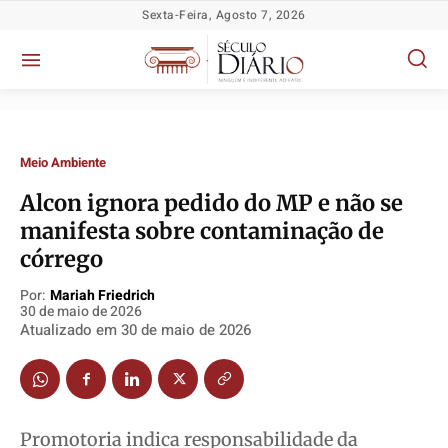
Sexta-Feira, Agosto 7, 2026
Meio Ambiente
Alcon ignora pedido do MP e não se
manifesta sobre contaminação de
córrego
Por:
Mariah Friedrich
30 de maio de 2026
Política
Política
Política
Política
Atualizado em
30 de maio de 2026
Socioeconômicas
Socioeconômicas
Socioeconômicas
Socioeconômicas
TV Século
TV Século
TV Século
TV Século
Justiça
Justiça
Justiça
Justiça
Educação
Educação
Educação
Educação
Promotoria indica responsabilidade da