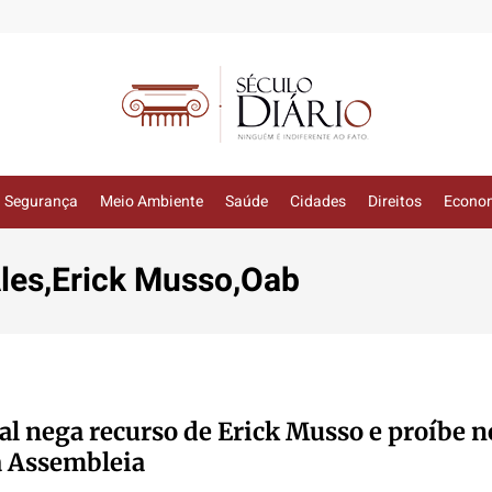
Segurança
Meio Ambiente
Saúde
Cidades
Direitos
Econo
Ales,Erick Musso,Oab
ral nega recurso de Erick Musso e proíbe 
a Assembleia