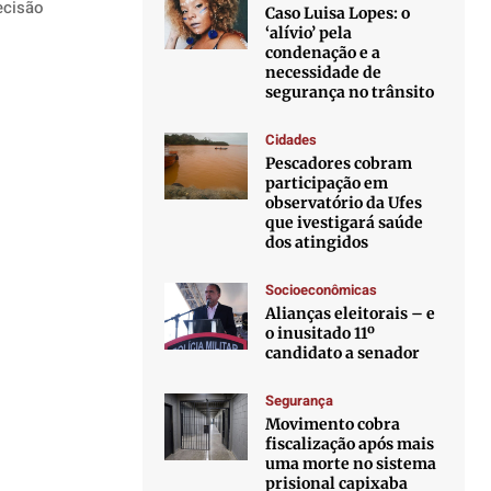
ecisão
Caso Luisa Lopes: o
‘alívio’ pela
condenação e a
necessidade de
segurança no trânsito
Cidades
Pescadores cobram
participação em
observatório da Ufes
que ivestigará saúde
dos atingidos
Socioeconômicas
Alianças eleitorais – e
o inusitado 11º
candidato a senador
Segurança
Movimento cobra
fiscalização após mais
uma morte no sistema
prisional capixaba