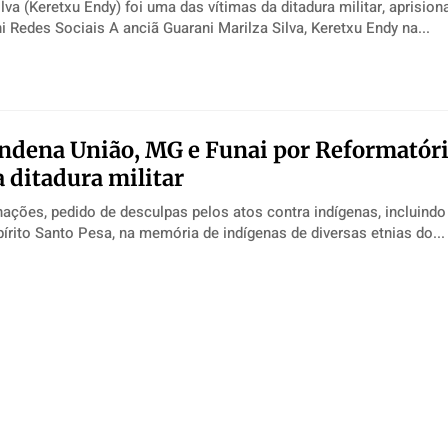
lva (Keretxu Endy) foi uma das vítimas da ditadura militar, aprision
Fazenda Guarani Redes Sociais A anciã Guarani Marilza Silva, Keretxu Endy na...
ondena União, MG e Funai por Reformatór
 ditadura militar
ações, pedido de desculpas pelos atos contra indígenas, incluindo
Guaranis do Espírito Santo Pesa, na memória de indígenas de diversas etnias do...