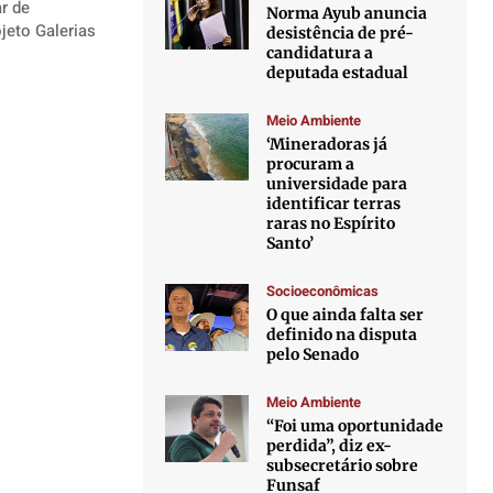
r de
Norma Ayub anuncia
desistência de pré-
candidatura a
deputada estadual
Meio Ambiente
‘Mineradoras já
procuram a
universidade para
identificar terras
raras no Espírito
Santo’
Socioeconômicas
O que ainda falta ser
definido na disputa
pelo Senado
Meio Ambiente
“Foi uma oportunidade
perdida”, diz ex-
subsecretário sobre
Funsaf