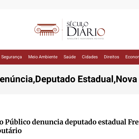
Segurança
Meio Ambiente
Saúde
Cidades
Direitos
Econo
enúncia,Deputado Estadual,Nova
o Público denuncia deputado estadual Fre
butário