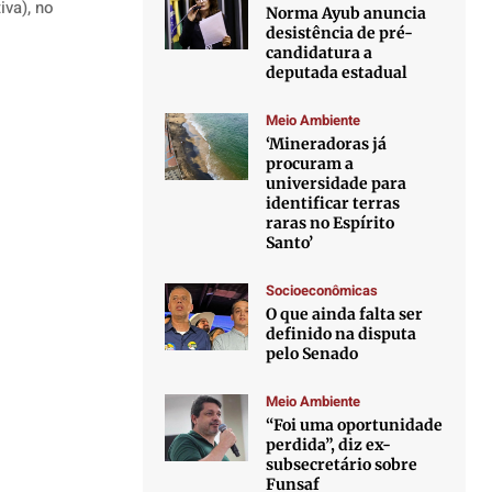
iva), no
Norma Ayub anuncia
desistência de pré-
candidatura a
deputada estadual
Meio Ambiente
‘Mineradoras já
procuram a
universidade para
identificar terras
raras no Espírito
Santo’
Socioeconômicas
O que ainda falta ser
definido na disputa
pelo Senado
Meio Ambiente
“Foi uma oportunidade
perdida”, diz ex-
subsecretário sobre
Funsaf