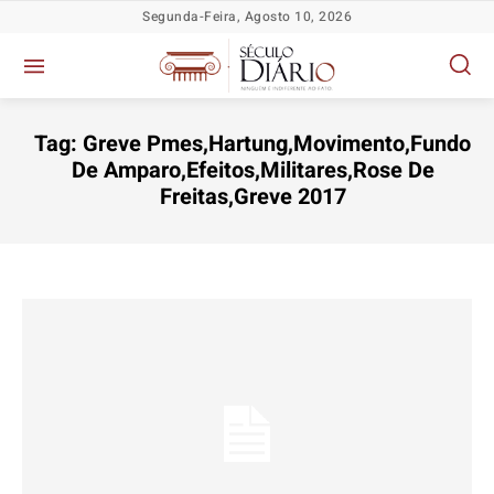
Segunda-Feira, Agosto 10, 2026
Tag:
Greve Pmes,Hartung,Movimento,Fundo
De Amparo,Efeitos,Militares,Rose De
Freitas,Greve 2017
Política
Política
Política
Política
Socioeconômicas
Socioeconômicas
Socioeconômicas
Socioeconômicas
TV Século
TV Século
TV Século
TV Século
Justiça
Justiça
Justiça
Justiça
Educação
Educação
Educação
Educação
Segurança
Segurança
Segurança
Segurança
Meio Ambiente
Meio Ambiente
Meio Ambiente
Meio Ambiente
Saúde
Saúde
Saúde
Saúde
Cidades
Cidades
Cidades
Cidades