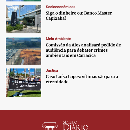
Contato
Contato
Contato
Contato
Socioeconômicas
Anuncie
Anuncie
Anuncie
Anuncie
Siga o dinheiro ou: Banco Master
Capixaba?
Termos de Uso
Termos de Uso
Termos de Uso
Termos de Uso
Privacidade
Privacidade
Privacidade
Privacidade
Meio Ambiente
Comissão da Ales analisará pedido de
audiência para debater crimes
ambientais em Cariacica
Justiça
Caso Luísa Lopes: vítimas são para a
eternidade