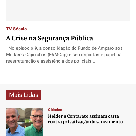
Direitos
Direitos
Direitos
Direitos
Economia
Economia
Economia
Economia
Cultura
Cultura
Cultura
Cultura
TV Século
Colunas
Colunas
Colunas
Colunas
A Crise na Segurança Pública
Caetano Roque
Caetano Roque
Caetano Roque
Caetano Roque
No episódio 9, a consolidação do Fundo de Amparo aos
Gustavo Bastos
Gustavo Bastos
Gustavo Bastos
Gustavo Bastos
Militares Capixabas (FAMCap) e seu importante papel na
reestruturação e assistência dos policiais...
Jr Mignone (in memorian)
Jr Mignone (in memorian)
Jr Mignone (in memorian)
Jr Mignone (in memorian)
Wanda Sily
Wanda Sily
Wanda Sily
Wanda Sily
Publicidade Legal
Publicidade Legal
Publicidade Legal
Publicidade Legal
Mais Lidas
Anuncie
Anuncie
Anuncie
Anuncie
Cidades
Helder e Contarato assinam carta
Quem Somos
Quem Somos
Quem Somos
Quem Somos
contra privatização do saneamento
Expediente
Expediente
Expediente
Expediente