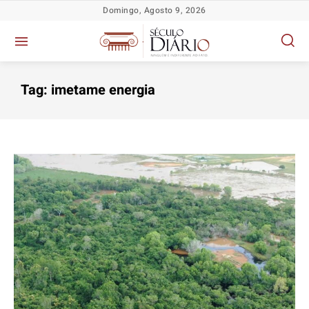
Domingo, Agosto 9, 2026
Tag:
imetame energia
Política
Política
Política
Política
Socioeconômicas
Socioeconômicas
Socioeconômicas
Socioeconômicas
TV Século
TV Século
TV Século
TV Século
Justiça
Justiça
Justiça
Justiça
Educação
Educação
Educação
Educação
Segurança
Segurança
Segurança
Segurança
Meio Ambiente
Meio Ambiente
Meio Ambiente
Meio Ambiente
Saúde
Saúde
Saúde
Saúde
Cidades
Cidades
Cidades
Cidades