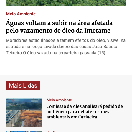
Direitos
Direitos
Direitos
Direitos
Meio Ambiente
Economia
Economia
Economia
Economia
Águas voltam a subir na área afetada
Cultura
Cultura
Cultura
Cultura
pelo vazamento de óleo da Imetame
Colunas
Colunas
Colunas
Colunas
Moradores estão ilhados e temem efeitos do óleo, visível na
Caetano Roque
Caetano Roque
Caetano Roque
Caetano Roque
estrada e na louça lavada dentro das casas João Batista
Gustavo Bastos
Gustavo Bastos
Gustavo Bastos
Gustavo Bastos
Teixeira O óleo vazado na terça-feira passada (15)...
Jr Mignone (in memorian)
Jr Mignone (in memorian)
Jr Mignone (in memorian)
Jr Mignone (in memorian)
Wanda Sily
Wanda Sily
Wanda Sily
Wanda Sily
Mais Lidas
Publicidade Legal
Publicidade Legal
Publicidade Legal
Publicidade Legal
Anuncie
Anuncie
Anuncie
Anuncie
Meio Ambiente
Comissão da Ales analisará pedido de
audiência para debater crimes
Quem Somos
Quem Somos
Quem Somos
Quem Somos
ambientais em Cariacica
Expediente
Expediente
Expediente
Expediente