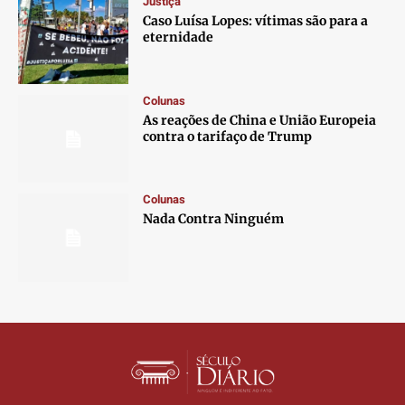
Justiça
Contato
Contato
Contato
Contato
Caso Luísa Lopes: vítimas são para a
Anuncie
Anuncie
Anuncie
Anuncie
eternidade
Termos de Uso
Termos de Uso
Termos de Uso
Termos de Uso
Colunas
Privacidade
Privacidade
Privacidade
Privacidade
As reações de China e União Europeia
contra o tarifaço de Trump
Colunas
Nada Contra Ninguém