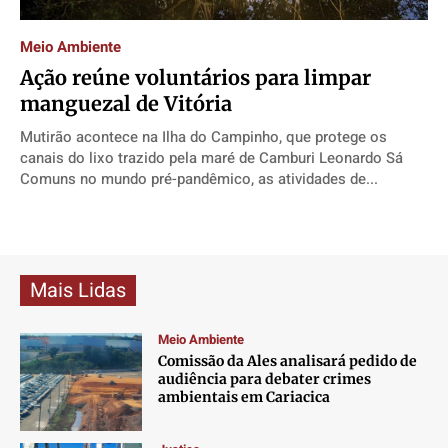
Direitos
Direitos
Direitos
Direitos
Meio Ambiente
Economia
Economia
Economia
Economia
Ação reúne voluntários para limpar
Cultura
Cultura
Cultura
Cultura
manguezal de Vitória
Colunas
Colunas
Colunas
Colunas
Mutirão acontece na Ilha do Campinho, que protege os
Caetano Roque
Caetano Roque
Caetano Roque
Caetano Roque
canais do lixo trazido pela maré de Camburi Leonardo Sá
Gustavo Bastos
Gustavo Bastos
Gustavo Bastos
Gustavo Bastos
Comuns no mundo pré-pandêmico, as atividades de...
Jr Mignone (in memorian)
Jr Mignone (in memorian)
Jr Mignone (in memorian)
Jr Mignone (in memorian)
Wanda Sily
Wanda Sily
Wanda Sily
Wanda Sily
Mais Lidas
Publicidade Legal
Publicidade Legal
Publicidade Legal
Publicidade Legal
Anuncie
Anuncie
Anuncie
Anuncie
Meio Ambiente
Comissão da Ales analisará pedido de
audiência para debater crimes
Quem Somos
Quem Somos
Quem Somos
Quem Somos
ambientais em Cariacica
Expediente
Expediente
Expediente
Expediente