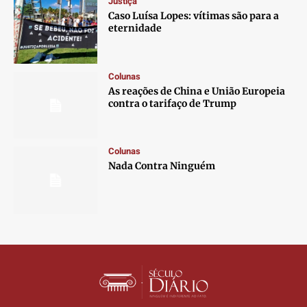
Justiça
Contato
Contato
Contato
Contato
Caso Luísa Lopes: vítimas são para a
Anuncie
Anuncie
Anuncie
Anuncie
eternidade
Termos de Uso
Termos de Uso
Termos de Uso
Termos de Uso
Colunas
Privacidade
Privacidade
Privacidade
Privacidade
As reações de China e União Europeia
contra o tarifaço de Trump
Colunas
Nada Contra Ninguém