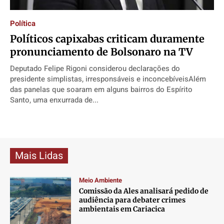
Direitos
Direitos
Direitos
Direitos
Política
Economia
Economia
Economia
Economia
Políticos capixabas criticam duramente
Cultura
Cultura
Cultura
Cultura
pronunciamento de Bolsonaro na TV
Colunas
Colunas
Colunas
Colunas
Deputado Felipe Rigoni considerou declarações do
Caetano Roque
Caetano Roque
Caetano Roque
Caetano Roque
presidente simplistas, irresponsáveis e inconcebíveisAlém
Gustavo Bastos
Gustavo Bastos
Gustavo Bastos
Gustavo Bastos
das panelas que soaram em alguns bairros do Espírito
Santo, uma enxurrada de...
Jr Mignone (in memorian)
Jr Mignone (in memorian)
Jr Mignone (in memorian)
Jr Mignone (in memorian)
Wanda Sily
Wanda Sily
Wanda Sily
Wanda Sily
Publicidade Legal
Publicidade Legal
Publicidade Legal
Publicidade Legal
Mais Lidas
Anuncie
Anuncie
Anuncie
Anuncie
Meio Ambiente
Comissão da Ales analisará pedido de
Quem Somos
Quem Somos
Quem Somos
Quem Somos
audiência para debater crimes
ambientais em Cariacica
Expediente
Expediente
Expediente
Expediente