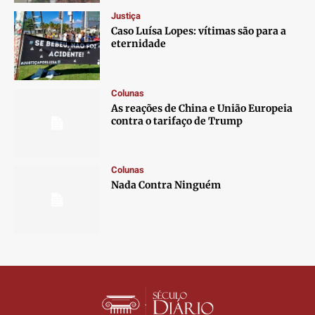
Contato
Contato
Contato
Contato
Justiça
Anuncie
Anuncie
Anuncie
Anuncie
Caso Luísa Lopes: vítimas são para a
eternidade
Termos de Uso
Termos de Uso
Termos de Uso
Termos de Uso
Privacidade
Privacidade
Privacidade
Privacidade
Colunas
As reações de China e União Europeia
contra o tarifaço de Trump
Colunas
Nada Contra Ninguém