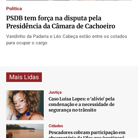
Contato
Contato
Contato
Contato
Política
Anuncie
Anuncie
Anuncie
Anuncie
PSDB tem força na disputa pela
Presidência da Câmara de Cachoeiro
Termos de Uso
Termos de Uso
Termos de Uso
Termos de Uso
Vandinho da Padaria e Léo Cabeça estão entre os cotados
para ocupar o cargo
Privacidade
Privacidade
Privacidade
Privacidade
Mais Lidas
Justiça
Caso Luisa Lopes: o ‘alívio’ pela
condenação e a necessidade de
segurança no trânsito
Cidades
Pescadores cobram participação em