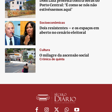
Dom Luiz protesta contra obras do
Porto Central: ‘É como se nós não
Anuncie
Anuncie
Anuncie
Anuncie
estivéssemos aqui’
Socioeconômicas
Termos de Uso
Termos de Uso
Termos de Uso
Termos de Uso
Dois resistentes – e os espaços em
Privacidade
Privacidade
Privacidade
Privacidade
aberto no cenário eleitoral
Cultura
O milagre da ascensão social
Crônica de quinta