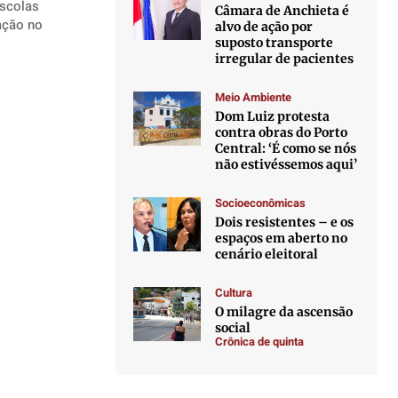
escolas
Câmara de Anchieta é
alvo de ação por
suposto transporte
irregular de pacientes
Meio Ambiente
Dom Luiz protesta
contra obras do Porto
Central: ‘É como se nós
não estivéssemos aqui’
Socioeconômicas
Dois resistentes – e os
espaços em aberto no
cenário eleitoral
Cultura
O milagre da ascensão
social
Crônica de quinta