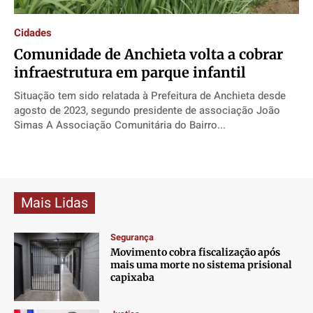
Direitos
Direitos
Direitos
Direitos
Cidades
Economia
Economia
Economia
Economia
Comunidade de Anchieta volta a cobrar
Cultura
Cultura
Cultura
Cultura
infraestrutura em parque infantil
Colunas
Colunas
Colunas
Colunas
Situação tem sido relatada à Prefeitura de Anchieta desde
Caetano Roque
Caetano Roque
Caetano Roque
Caetano Roque
agosto de 2023, segundo presidente de associação João
Gustavo Bastos
Gustavo Bastos
Gustavo Bastos
Gustavo Bastos
Simas A Associação Comunitária do Bairro...
Jr Mignone (in memorian)
Jr Mignone (in memorian)
Jr Mignone (in memorian)
Jr Mignone (in memorian)
Wanda Sily
Wanda Sily
Wanda Sily
Wanda Sily
Mais Lidas
Publicidade Legal
Publicidade Legal
Publicidade Legal
Publicidade Legal
Anuncie
Anuncie
Anuncie
Anuncie
Segurança
Movimento cobra fiscalização após
mais uma morte no sistema prisional
Quem Somos
Quem Somos
Quem Somos
Quem Somos
capixaba
Expediente
Expediente
Expediente
Expediente