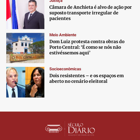
Justiça
Contato
Contato
Contato
Contato
Câmara de Anchieta é alvo de ação por
Anuncie
Anuncie
Anuncie
Anuncie
suposto transporte irregular de
pacientes
Termos de Uso
Termos de Uso
Termos de Uso
Termos de Uso
Meio Ambiente
Privacidade
Privacidade
Privacidade
Privacidade
Dom Luiz protesta contra obras do
Porto Central: ‘É como se nós não
estivéssemos aqui’
Socioeconômicas
Dois resistentes – e os espaços em
aberto no cenário eleitoral