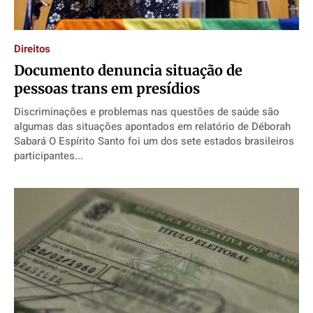
Expediente
Expediente
Expediente
Expediente
Contato
Contato
Contato
Contato
Direitos
Anuncie
Anuncie
Anuncie
Anuncie
Documento denuncia situação de
pessoas trans em presídios
Termos de Uso
Termos de Uso
Termos de Uso
Termos de Uso
Discriminações e problemas nas questões de saúde são
algumas das situações apontados em relatório de Déborah
Privacidade
Privacidade
Privacidade
Privacidade
Sabará O Espírito Santo foi um dos sete estados brasileiros
participantes...