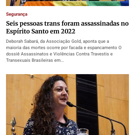
Saúde
Saúde
Saúde
Saúde
Cidades
Cidades
Cidades
Cidades
Segurança
Direitos
Direitos
Direitos
Direitos
Seis pessoas trans foram assassinadas no
Espírito Santo em 2022
Economia
Economia
Economia
Economia
Cultura
Cultura
Cultura
Cultura
Deborah Sabará, da Associação Gold, aponta que a
maioria das mortes ocorre por facada e espancamento O
Colunas
Colunas
Colunas
Colunas
dossiê Assassinatos e Violências Contra Travestis e
Transexuais Brasileiras em...
Caetano Roque
Caetano Roque
Caetano Roque
Caetano Roque
Gustavo Bastos
Gustavo Bastos
Gustavo Bastos
Gustavo Bastos
Jr Mignone (in memorian)
Jr Mignone (in memorian)
Jr Mignone (in memorian)
Jr Mignone (in memorian)
Wanda Sily
Wanda Sily
Wanda Sily
Wanda Sily
Publicidade Legal
Publicidade Legal
Publicidade Legal
Publicidade Legal
Anuncie
Anuncie
Anuncie
Anuncie
Quem Somos
Quem Somos
Quem Somos
Quem Somos