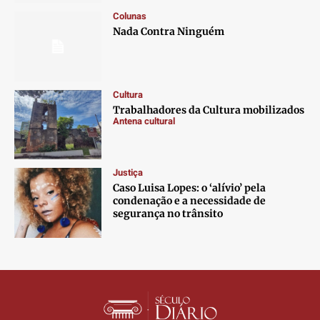
Contato
Contato
Contato
Contato
Colunas
Anuncie
Anuncie
Anuncie
Anuncie
Nada Contra Ninguém
Termos de Uso
Termos de Uso
Termos de Uso
Termos de Uso
Privacidade
Privacidade
Privacidade
Privacidade
Cultura
Trabalhadores da Cultura mobilizados
Antena cultural
Justiça
Caso Luisa Lopes: o ‘alívio’ pela
condenação e a necessidade de
segurança no trânsito