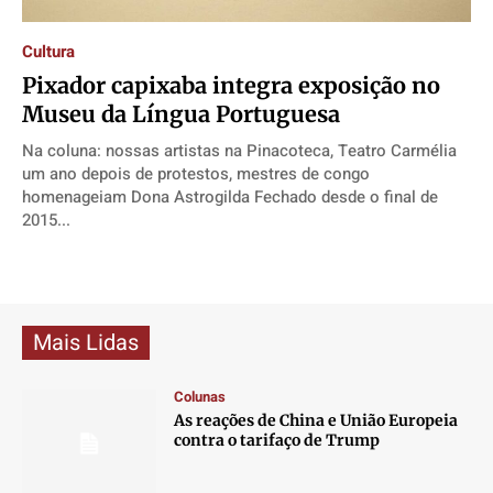
Direitos
Direitos
Direitos
Direitos
Cultura
Economia
Economia
Economia
Economia
Pixador capixaba integra exposição no
Cultura
Cultura
Cultura
Cultura
Museu da Língua Portuguesa
Colunas
Colunas
Colunas
Colunas
Na coluna: nossas artistas na Pinacoteca, Teatro Carmélia
Caetano Roque
Caetano Roque
Caetano Roque
Caetano Roque
um ano depois de protestos, mestres de congo
Gustavo Bastos
Gustavo Bastos
Gustavo Bastos
Gustavo Bastos
homenageiam Dona Astrogilda Fechado desde o final de
2015...
Jr Mignone (in memorian)
Jr Mignone (in memorian)
Jr Mignone (in memorian)
Jr Mignone (in memorian)
Wanda Sily
Wanda Sily
Wanda Sily
Wanda Sily
Publicidade Legal
Publicidade Legal
Publicidade Legal
Publicidade Legal
Mais Lidas
Anuncie
Anuncie
Anuncie
Anuncie
Colunas
As reações de China e União Europeia
Quem Somos
Quem Somos
Quem Somos
Quem Somos
contra o tarifaço de Trump
Expediente
Expediente
Expediente
Expediente