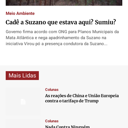
Direitos
Direitos
Direitos
Direitos
Economia
Economia
Economia
Economia
Meio Ambiente
Cadê a Suzano que estava aqui? Sumiu?
Cultura
Cultura
Cultura
Cultura
Colunas
Colunas
Colunas
Colunas
Governo firma acordo com ONG para Planos Municipais da
Mata Atlântica e nega apadrinhamento da Suzano na
Caetano Roque
Caetano Roque
Caetano Roque
Caetano Roque
iniciativa Virou pó a presença condutora da Suzano...
Gustavo Bastos
Gustavo Bastos
Gustavo Bastos
Gustavo Bastos
Jr Mignone (in memorian)
Jr Mignone (in memorian)
Jr Mignone (in memorian)
Jr Mignone (in memorian)
Wanda Sily
Wanda Sily
Wanda Sily
Wanda Sily
Mais Lidas
Publicidade Legal
Publicidade Legal
Publicidade Legal
Publicidade Legal
Colunas
Anuncie
Anuncie
Anuncie
Anuncie
As reações de China e União Europeia
contra o tarifaço de Trump
Quem Somos
Quem Somos
Quem Somos
Quem Somos
Expediente
Expediente
Expediente
Expediente
Colunas
Nada Contra Ninguém
Contato
Contato
Contato
Contato