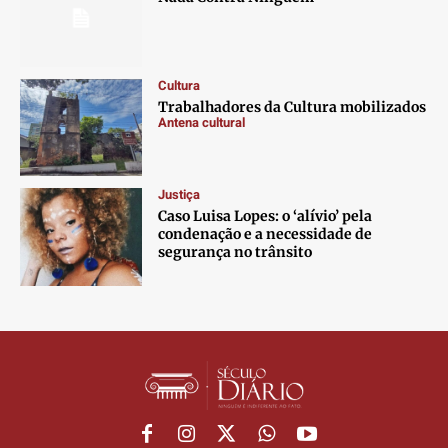
Anuncie
Anuncie
Anuncie
Anuncie
Cultura
Termos de Uso
Termos de Uso
Termos de Uso
Termos de Uso
Trabalhadores da Cultura mobilizados
Antena cultural
Privacidade
Privacidade
Privacidade
Privacidade
Justiça
Caso Luisa Lopes: o ‘alívio’ pela
condenação e a necessidade de
segurança no trânsito