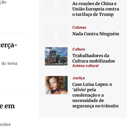
ação
As reações de China e
União Europeia contra
o tarifaço de Trump
Colunas
Nada Contra Ninguém
terça-
Cultura
Trabalhadores da
Cultura mobilizados
o do Iema
Antena cultural
Justiça
Caso Luisa Lopes: o
‘alívio’ pela
condenação e a
necessidade de
e em
segurança no trânsito
 sobre