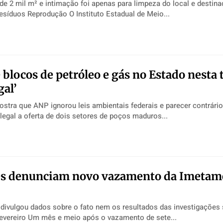
 de 2 mil m² e intimação foi apenas para limpeza do local e destin
adequada dos resíduos Reprodução O Instituto Estadual de Meio...
e blocos de petróleo e gás no Estado nesta 
gal’
ostra que ANP ignorou leis ambientais federais e parecer contrári
nardo Sá É ilegal a oferta de dois setores de poços maduros...
s denunciam novo vazamento da Imetam
divulgou dados sobre o fato nem os resultados das investigações
vazamento de fevereiro Um mês e meio após o vazamento de sete...