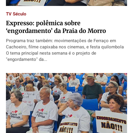
Direitos
Direitos
Direitos
Direitos
TV Século
Economia
Economia
Economia
Economia
Expresso: polêmica sobre
Cultura
Cultura
Cultura
Cultura
‘engordamento’ da Praia do Morro
Colunas
Colunas
Colunas
Colunas
Programa traz também: movimentações de Ferraço em
Caetano Roque
Caetano Roque
Caetano Roque
Caetano Roque
Cachoeiro, filme capixaba nos cinemas, e festa quilombola
O tema principal nesta semana é o projeto de
Gustavo Bastos
Gustavo Bastos
Gustavo Bastos
Gustavo Bastos
"engordamento" da...
Jr Mignone (in memorian)
Jr Mignone (in memorian)
Jr Mignone (in memorian)
Jr Mignone (in memorian)
Wanda Sily
Wanda Sily
Wanda Sily
Wanda Sily
Publicidade Legal
Publicidade Legal
Publicidade Legal
Publicidade Legal
Anuncie
Anuncie
Anuncie
Anuncie
Quem Somos
Quem Somos
Quem Somos
Quem Somos
Expediente
Expediente
Expediente
Expediente