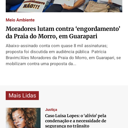
Contato
Contato
Contato
Contato
Anuncie
Anuncie
Anuncie
Anuncie
Meio Ambiente
Moradores lutam contra ‘engordamento’
Termos de Uso
Termos de Uso
Termos de Uso
Termos de Uso
da Praia do Morro, em Guarapari
Privacidade
Privacidade
Privacidade
Privacidade
Abaixo-assinado conta com quase 8 mil assinaturas;
proposta foi discutida em audiência pública Patrícia
Bravim/Ales Moradores da Praia do Morro, em Guarapari, se
mobilizam contra uma proposta da...
Mais Lidas
Justiça
Caso Luisa Lopes: o ‘alívio’ pela
condenação e a necessidade de
segurança no trânsito