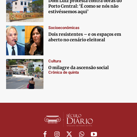
Dom Luiz protesta contra obras do
Porto Central: ‘É como se nós não
Anuncie
Anuncie
Anuncie
Anuncie
estivéssemos aqui’
Socioeconômicas
Termos de Uso
Termos de Uso
Termos de Uso
Termos de Uso
Dois resistentes – e os espaços em
Privacidade
Privacidade
Privacidade
Privacidade
aberto no cenário eleitoral
Cultura
O milagre da ascensão social
Crônica de quinta