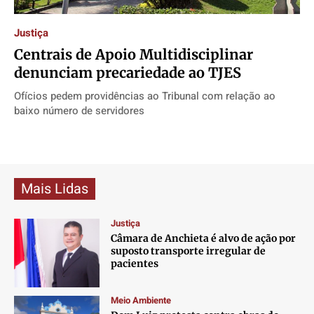
Direitos
Direitos
Direitos
Direitos
Justiça
Economia
Economia
Economia
Economia
Centrais de Apoio Multidisciplinar
Cultura
Cultura
Cultura
Cultura
denunciam precariedade ao TJES
Colunas
Colunas
Colunas
Colunas
Ofícios pedem providências ao Tribunal com relação ao
Caetano Roque
Caetano Roque
Caetano Roque
Caetano Roque
baixo número de servidores
Gustavo Bastos
Gustavo Bastos
Gustavo Bastos
Gustavo Bastos
Jr Mignone (in memorian)
Jr Mignone (in memorian)
Jr Mignone (in memorian)
Jr Mignone (in memorian)
Wanda Sily
Wanda Sily
Wanda Sily
Wanda Sily
Mais Lidas
Publicidade Legal
Publicidade Legal
Publicidade Legal
Publicidade Legal
Justiça
Anuncie
Anuncie
Anuncie
Anuncie
Câmara de Anchieta é alvo de ação por
suposto transporte irregular de
pacientes
Quem Somos
Quem Somos
Quem Somos
Quem Somos
Expediente
Expediente
Expediente
Expediente
Meio Ambiente
Contato
Contato
Contato
Contato