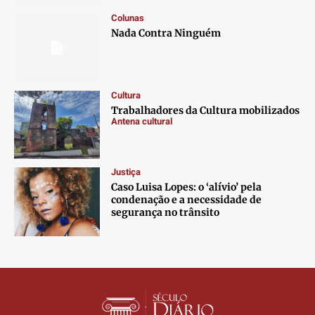
Contato
Contato
Contato
Contato
Colunas
Anuncie
Anuncie
Anuncie
Anuncie
Nada Contra Ninguém
Termos de Uso
Termos de Uso
Termos de Uso
Termos de Uso
Privacidade
Privacidade
Privacidade
Privacidade
Cultura
Trabalhadores da Cultura mobilizados
Antena cultural
Justiça
Caso Luisa Lopes: o ‘alívio’ pela
condenação e a necessidade de
segurança no trânsito