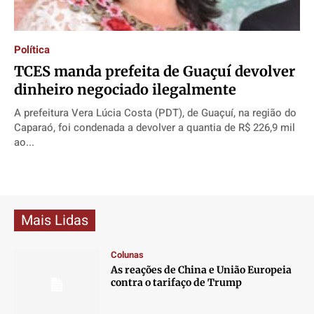
Direitos
Direitos
Direitos
Direitos
Economia
Economia
Economia
Economia
Política
Cultura
Cultura
Cultura
Cultura
TCES manda prefeita de Guaçuí devolver
Colunas
Colunas
Colunas
Colunas
dinheiro negociado ilegalmente
Caetano Roque
Caetano Roque
Caetano Roque
Caetano Roque
A prefeitura Vera Lúcia Costa (PDT), de Guaçuí, na região do
Gustavo Bastos
Gustavo Bastos
Gustavo Bastos
Gustavo Bastos
Caparaó, foi condenada a devolver a quantia de R$ 226,9 mil
ao...
Jr Mignone (in memorian)
Jr Mignone (in memorian)
Jr Mignone (in memorian)
Jr Mignone (in memorian)
Wanda Sily
Wanda Sily
Wanda Sily
Wanda Sily
Publicidade Legal
Publicidade Legal
Publicidade Legal
Publicidade Legal
Mais Lidas
Anuncie
Anuncie
Anuncie
Anuncie
Colunas
As reações de China e União Europeia
Quem Somos
Quem Somos
Quem Somos
Quem Somos
contra o tarifaço de Trump
Expediente
Expediente
Expediente
Expediente