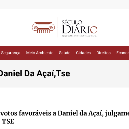
Segurança
Meio Ambiente
Saúde
Cidades
Direitos
Econo
Daniel Da Açaí,Tse
votos favoráveis a Daniel da Açaí, julgam
o TSE