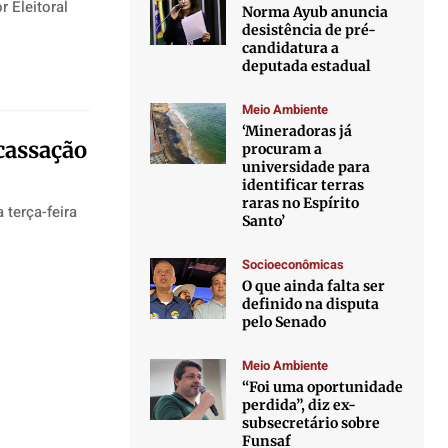
r Eleitoral
Norma Ayub anuncia
desistência de pré-
candidatura a
deputada estadual
Meio Ambiente
‘Mineradoras já
cassação
procuram a
universidade para
identificar terras
raras no Espírito
 terça-feira
Santo’
Socioeconômicas
O que ainda falta ser
definido na disputa
pelo Senado
Meio Ambiente
“Foi uma oportunidade
perdida”, diz ex-
subsecretário sobre
Funsaf