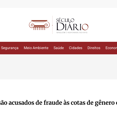
Segurança
Meio Ambiente
Saúde
Cidades
Direitos
Econo
são acusados de fraude às cotas de gênero