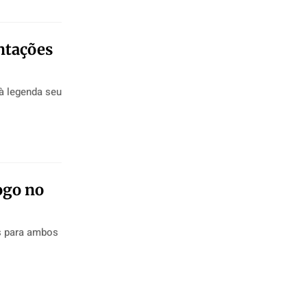
ntações
à legenda seu
ogo no
es para ambos