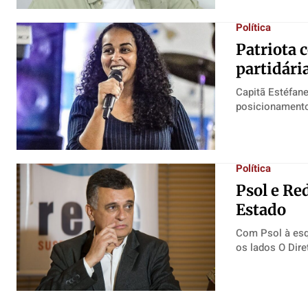
Política
Patriota 
partidári
Capitã Estéfane
Política
Psol e Re
Estado
Com Psol à esqu
os lado