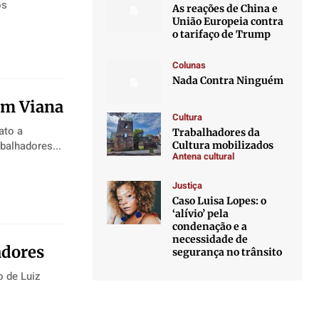
os
As reações de China e
União Europeia contra
o tarifaço de Trump
Colunas
Nada Contra Ninguém
 em Viana
Cultura
ato a
Trabalhadores da
Trabalhadores...
Cultura mobilizados
Antena cultural
Justiça
Caso Luisa Lopes: o
‘alívio’ pela
condenação e a
necessidade de
adores
segurança no trânsito
o de Luiz