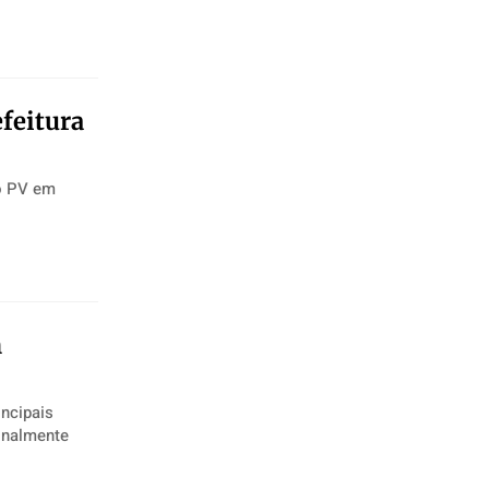
feitura
do PV em
m
incipais