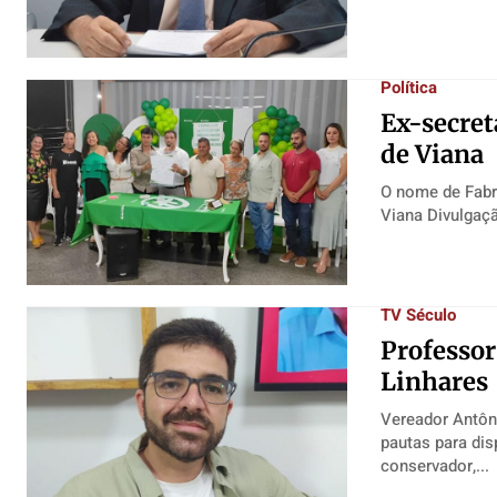
Contato
Contato
Contato
Contato
Anuncie
Anuncie
Anuncie
Anuncie
Política
Termos de Uso
Termos de Uso
Termos de Uso
Termos de Uso
Ex-secret
Privacidade
Privacidade
Privacidade
Privacidade
de Viana
O nome de Fabr
TV Século
Professor
Linhares
Vereador Antôni
pautas para disputa da prefeitura Um verea
conservador,...