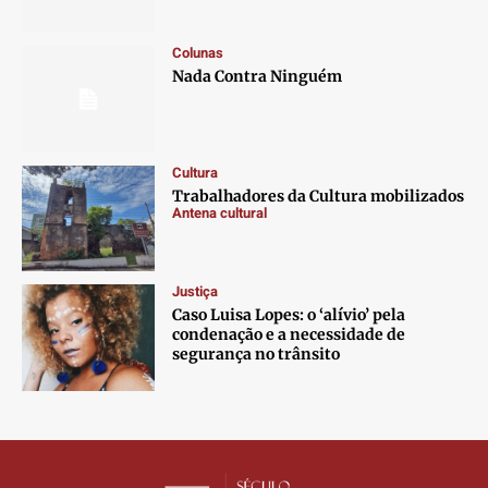
Contato
Contato
Contato
Contato
Anuncie
Anuncie
Anuncie
Anuncie
Colunas
Nada Contra Ninguém
Termos de Uso
Termos de Uso
Termos de Uso
Termos de Uso
Privacidade
Privacidade
Privacidade
Privacidade
Cultura
Trabalhadores da Cultura mobilizados
Antena cultural
Justiça
Caso Luisa Lopes: o ‘alívio’ pela
condenação e a necessidade de
segurança no trânsito