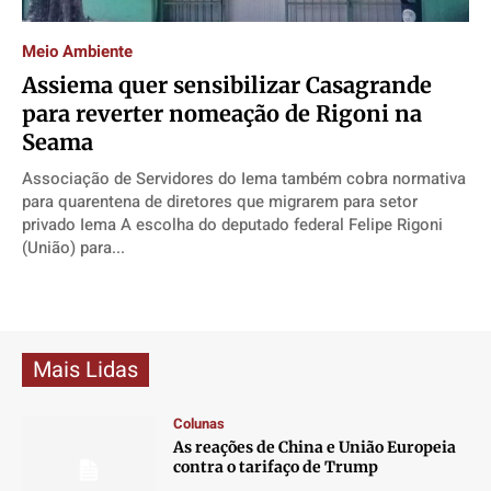
Direitos
Direitos
Direitos
Direitos
Meio Ambiente
Economia
Economia
Economia
Economia
Assiema quer sensibilizar Casagrande
Cultura
Cultura
Cultura
Cultura
para reverter nomeação de Rigoni na
Colunas
Colunas
Colunas
Colunas
Seama
Caetano Roque
Caetano Roque
Caetano Roque
Caetano Roque
Associação de Servidores do Iema também cobra normativa
Gustavo Bastos
Gustavo Bastos
Gustavo Bastos
Gustavo Bastos
para quarentena de diretores que migrarem para setor
Jr Mignone (in memorian)
Jr Mignone (in memorian)
Jr Mignone (in memorian)
Jr Mignone (in memorian)
privado Iema A escolha do deputado federal Felipe Rigoni
(União) para...
Wanda Sily
Wanda Sily
Wanda Sily
Wanda Sily
Publicidade Legal
Publicidade Legal
Publicidade Legal
Publicidade Legal
Anuncie
Anuncie
Anuncie
Anuncie
Mais Lidas
Colunas
Quem Somos
Quem Somos
Quem Somos
Quem Somos
As reações de China e União Europeia
Expediente
Expediente
Expediente
Expediente
contra o tarifaço de Trump