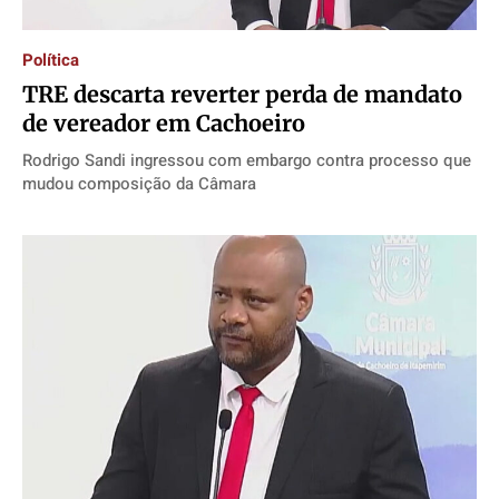
Expediente
Expediente
Expediente
Expediente
Contato
Contato
Contato
Contato
Política
Anuncie
Anuncie
Anuncie
Anuncie
TRE descarta reverter perda de mandato
de vereador em Cachoeiro
Termos de Uso
Termos de Uso
Termos de Uso
Termos de Uso
Rodrigo Sandi ingressou com embargo contra processo que
Privacidade
Privacidade
Privacidade
Privacidade
mudou composição da Câmara