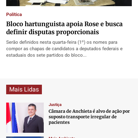
Direitos
Direitos
Direitos
Direitos
Política
Economia
Economia
Economia
Economia
Bloco hartunguista apoia Rose e busca
Cultura
Cultura
Cultura
Cultura
definir disputas proporcionais
Colunas
Colunas
Colunas
Colunas
Serão definidos nesta quarta-feira (1º) os nomes para
Caetano Roque
Caetano Roque
Caetano Roque
Caetano Roque
compor as chapas de candidatos a deputados federais e
Gustavo Bastos
Gustavo Bastos
Gustavo Bastos
Gustavo Bastos
estaduais dos sete partidos do bloco...
Jr Mignone (in memorian)
Jr Mignone (in memorian)
Jr Mignone (in memorian)
Jr Mignone (in memorian)
Wanda Sily
Wanda Sily
Wanda Sily
Wanda Sily
Mais Lidas
Publicidade Legal
Publicidade Legal
Publicidade Legal
Publicidade Legal
Anuncie
Anuncie
Anuncie
Anuncie
Justiça
Câmara de Anchieta é alvo de ação por
suposto transporte irregular de
Quem Somos
Quem Somos
Quem Somos
Quem Somos
pacientes
Expediente
Expediente
Expediente
Expediente