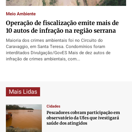
Direitos
Direitos
Direitos
Direitos
Meio Ambiente
Economia
Economia
Economia
Economia
Operação de fiscalização emite mais de
Cultura
Cultura
Cultura
Cultura
10 autos de infração na região serrana
Colunas
Colunas
Colunas
Colunas
Maioria dos crimes ambientais foi no Circuito do
Caetano Roque
Caetano Roque
Caetano Roque
Caetano Roque
Caravaggio, em Santa Teresa. Condomínios foram
Gustavo Bastos
Gustavo Bastos
Gustavo Bastos
Gustavo Bastos
interditados Divulgação/GovES Mais de dez autos de
infração de crimes ambientais, com...
Jr Mignone (in memorian)
Jr Mignone (in memorian)
Jr Mignone (in memorian)
Jr Mignone (in memorian)
Wanda Sily
Wanda Sily
Wanda Sily
Wanda Sily
Publicidade Legal
Publicidade Legal
Publicidade Legal
Publicidade Legal
Mais Lidas
Anuncie
Anuncie
Anuncie
Anuncie
Cidades
Pescadores cobram participação em
Quem Somos
Quem Somos
Quem Somos
Quem Somos
observatório da Ufes que ivestigará
saúde dos atingidos
Expediente
Expediente
Expediente
Expediente