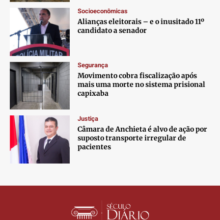
Contato
Contato
Contato
Contato
Socioeconômicas
Anuncie
Anuncie
Anuncie
Anuncie
Alianças eleitorais – e o inusitado 11º
candidato a senador
Termos de Uso
Termos de Uso
Termos de Uso
Termos de Uso
Privacidade
Privacidade
Privacidade
Privacidade
Segurança
Movimento cobra fiscalização após
mais uma morte no sistema prisional
capixaba
Justiça
Câmara de Anchieta é alvo de ação por
suposto transporte irregular de
pacientes