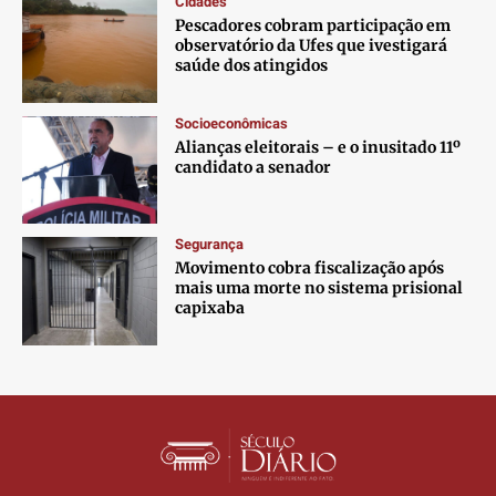
Cidades
Contato
Contato
Contato
Contato
Pescadores cobram participação em
Anuncie
Anuncie
Anuncie
Anuncie
observatório da Ufes que ivestigará
saúde dos atingidos
Termos de Uso
Termos de Uso
Termos de Uso
Termos de Uso
Socioeconômicas
Privacidade
Privacidade
Privacidade
Privacidade
Alianças eleitorais – e o inusitado 11º
candidato a senador
Segurança
Movimento cobra fiscalização após
mais uma morte no sistema prisional
capixaba