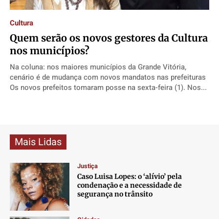
Direitos
Direitos
Direitos
Direitos
Cultura
Economia
Economia
Economia
Economia
Quem serão os novos gestores da Cultura
Cultura
Cultura
Cultura
Cultura
nos municípios?
Colunas
Colunas
Colunas
Colunas
Na coluna: nos maiores municípios da Grande Vitória,
Caetano Roque
Caetano Roque
Caetano Roque
Caetano Roque
cenário é de mudança com novos mandatos nas prefeituras
Gustavo Bastos
Gustavo Bastos
Gustavo Bastos
Gustavo Bastos
Os novos prefeitos tomaram posse na sexta-feira (1). Nos...
Jr Mignone (in memorian)
Jr Mignone (in memorian)
Jr Mignone (in memorian)
Jr Mignone (in memorian)
Wanda Sily
Wanda Sily
Wanda Sily
Wanda Sily
Mais Lidas
Publicidade Legal
Publicidade Legal
Publicidade Legal
Publicidade Legal
Anuncie
Anuncie
Anuncie
Anuncie
Justiça
Caso Luisa Lopes: o ‘alívio’ pela
condenação e a necessidade de
Quem Somos
Quem Somos
Quem Somos
Quem Somos
segurança no trânsito
Expediente
Expediente
Expediente
Expediente