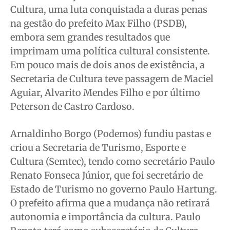
Anuncie
Anuncie
Anuncie
Anuncie
Cultura, uma luta conquistada a duras penas
na gestão do prefeito Max Filho (PSDB),
embora sem grandes resultados que
Quem Somos
Quem Somos
Quem Somos
Quem Somos
imprimam uma política cultural consistente.
Expediente
Expediente
Expediente
Expediente
Em pouco mais de dois anos de existência, a
Contato
Contato
Contato
Contato
Secretaria de Cultura teve passagem de Maciel
Anuncie
Anuncie
Anuncie
Anuncie
Aguiar, Alvarito Mendes Filho e por último
Peterson de Castro Cardoso.
Termos de Uso
Termos de Uso
Termos de Uso
Termos de Uso
Privacidade
Privacidade
Privacidade
Privacidade
Arnaldinho Borgo (Podemos) fundiu pastas e
criou a Secretaria de Turismo, Esporte e
Cultura (Semtec), tendo como secretário Paulo
Renato Fonseca Júnior, que foi secretário de
Estado de Turismo no governo Paulo Hartung.
O prefeito afirma que a mudança não retirará
autonomia e importância da cultura. Paulo