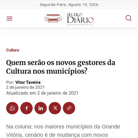
Segunda-Feira, Agosto 10, 2026
Cultura
Quem serão os novos gestores da
Cultura nos municípios?
Por:
Vitor Taveira
2 de janeiro de 2021
Atualizado em
2 de janeiro de 2021
Política
Política
Política
Política
Socioeconômicas
Socioeconômicas
Socioeconômicas
Socioeconômicas
TV Século
TV Século
TV Século
TV Século
Na coluna: nos maiores municípios da Grande
Justiça
Justiça
Justiça
Justiça
Vitória, cenário é de mudança com novos
Educação
Educação
Educação
Educação