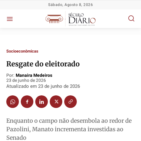
Sábado, Agosto 8, 2026
Socioeconômicas
Resgate do eleitorado
Por:
Manaira Medeiros
23 de junho de 2026
Atualizado em
23 de junho de 2026
Política
Política
Política
Política
Socioeconômicas
Socioeconômicas
Socioeconômicas
Socioeconômicas
TV Século
TV Século
TV Século
TV Século
Enquanto o campo não desembola ao redor de
Justiça
Justiça
Justiça
Justiça
Pazolini, Manato incrementa investidas ao
Educação
Educação
Educação
Educação
Senado
Segurança
Segurança
Segurança
Segurança