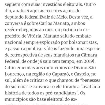
seguem com suas investidas eleitorais. Outro
dia, analisei aqui as recentes ações do
Quem Somos
Quem Somos
Quem Somos
Quem Somos
deputado federal Evair de Melo. Desta vez, a
Expediente
Expediente
Expediente
Expediente
conversa é sobre Carlos Manato, ambos
Contato
Contato
Contato
Contato
recém-chegados ao mesmo partido do ex-
Anuncie
Anuncie
Anuncie
Anuncie
prefeito de Vitória. Manato saiu do embate
nacional sempre explorado por bolsonaristas,
Termos de Uso
Termos de Uso
Termos de Uso
Termos de Uso
e passou a publicar vídeos fazendo uma espécie
Privacidade
Privacidade
Privacidade
Privacidade
de retrospectiva de seus mandatos na Câmara
Federal, de onde já saiu tem tempo, em 2019!
Citou emendas aos municípios de Divino São
Lourenço, na região do Caparaó, e Castelo, no
sul, além de criticar o que chamou de “benesses
do sistema” e convocar o eleitorado a “avaliar a
história de todos os pré-candidatos”. Os
municípios são base eleitoral do ex-