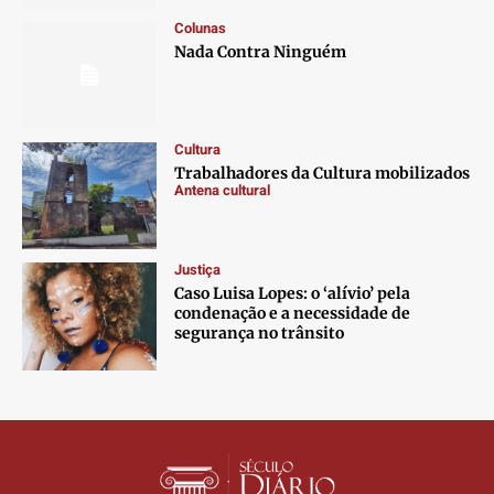
Contato
Contato
Contato
Contato
Colunas
Anuncie
Anuncie
Anuncie
Anuncie
Nada Contra Ninguém
Termos de Uso
Termos de Uso
Termos de Uso
Termos de Uso
Privacidade
Privacidade
Privacidade
Privacidade
Cultura
Trabalhadores da Cultura mobilizados
Antena cultural
Justiça
Caso Luisa Lopes: o ‘alívio’ pela
condenação e a necessidade de
segurança no trânsito