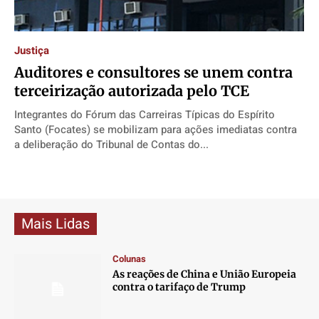
Direitos
Direitos
Direitos
Direitos
Economia
Economia
Economia
Economia
Justiça
Cultura
Cultura
Cultura
Cultura
Auditores e consultores se unem contra
Colunas
Colunas
Colunas
Colunas
terceirização autorizada pelo TCE
Caetano Roque
Caetano Roque
Caetano Roque
Caetano Roque
Integrantes do Fórum das Carreiras Típicas do Espírito
Gustavo Bastos
Gustavo Bastos
Gustavo Bastos
Gustavo Bastos
Santo (Focates) se mobilizam para ações imediatas contra
a deliberação do Tribunal de Contas do...
Jr Mignone (in memorian)
Jr Mignone (in memorian)
Jr Mignone (in memorian)
Jr Mignone (in memorian)
Wanda Sily
Wanda Sily
Wanda Sily
Wanda Sily
Publicidade Legal
Publicidade Legal
Publicidade Legal
Publicidade Legal
Mais Lidas
Anuncie
Anuncie
Anuncie
Anuncie
Colunas
As reações de China e União Europeia
Quem Somos
Quem Somos
Quem Somos
Quem Somos
contra o tarifaço de Trump
Expediente
Expediente
Expediente
Expediente