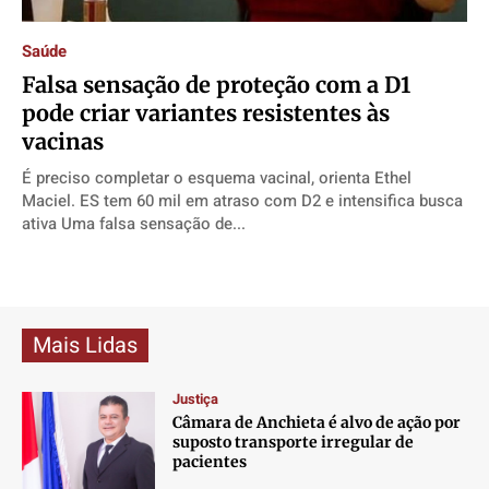
Direitos
Direitos
Direitos
Direitos
Saúde
Economia
Economia
Economia
Economia
Falsa sensação de proteção com a D1
Cultura
Cultura
Cultura
Cultura
pode criar variantes resistentes às
Colunas
Colunas
Colunas
Colunas
vacinas
Caetano Roque
Caetano Roque
Caetano Roque
Caetano Roque
É preciso completar o esquema vacinal, orienta Ethel
Gustavo Bastos
Gustavo Bastos
Gustavo Bastos
Gustavo Bastos
Maciel. ES tem 60 mil em atraso com D2 e intensifica busca
Jr Mignone (in memorian)
Jr Mignone (in memorian)
Jr Mignone (in memorian)
Jr Mignone (in memorian)
ativa Uma falsa sensação de...
Wanda Sily
Wanda Sily
Wanda Sily
Wanda Sily
Publicidade Legal
Publicidade Legal
Publicidade Legal
Publicidade Legal
Mais Lidas
Anuncie
Anuncie
Anuncie
Anuncie
Justiça
Câmara de Anchieta é alvo de ação por
Quem Somos
Quem Somos
Quem Somos
Quem Somos
suposto transporte irregular de
Expediente
Expediente
Expediente
Expediente
pacientes