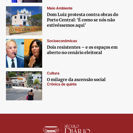
Contato
Contato
Contato
Contato
Meio Ambiente
Anuncie
Anuncie
Anuncie
Anuncie
Dom Luiz protesta contra obras do
Porto Central: ‘É como se nós não
estivéssemos aqui’
Termos de Uso
Termos de Uso
Termos de Uso
Termos de Uso
Privacidade
Privacidade
Privacidade
Privacidade
Socioeconômicas
Dois resistentes – e os espaços em
aberto no cenário eleitoral
Cultura
O milagre da ascensão social
Crônica de quinta