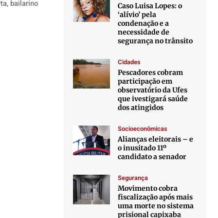
a, bailarino
Caso Luisa Lopes: o
‘alívio’ pela
condenação e a
necessidade de
segurança no trânsito
Cidades
Pescadores cobram
participação em
observatório da Ufes
que ivestigará saúde
dos atingidos
Socioeconômicas
Alianças eleitorais – e
o inusitado 11º
candidato a senador
Segurança
Movimento cobra
fiscalização após mais
uma morte no sistema
prisional capixaba