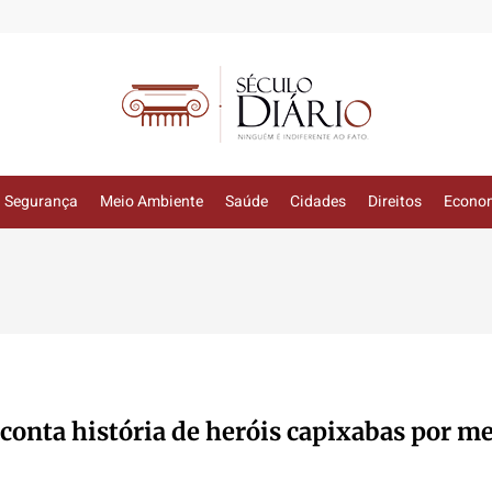
Segurança
Meio Ambiente
Saúde
Cidades
Direitos
Econo
conta história de heróis capixabas por me