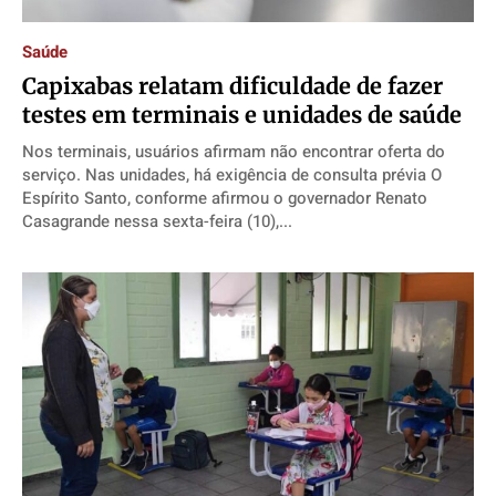
Direitos
Direitos
Direitos
Direitos
Saúde
Economia
Economia
Economia
Economia
​Capixabas relatam dificuldade de fazer
Cultura
Cultura
Cultura
Cultura
testes em terminais e unidades de saúde
Colunas
Colunas
Colunas
Colunas
Nos terminais, usuários afirmam não encontrar oferta do
Caetano Roque
Caetano Roque
Caetano Roque
Caetano Roque
serviço. Nas unidades, há exigência de consulta prévia O
Espírito Santo, conforme afirmou o governador Renato
Gustavo Bastos
Gustavo Bastos
Gustavo Bastos
Gustavo Bastos
Casagrande nessa sexta-feira (10),...
Jr Mignone (in memorian)
Jr Mignone (in memorian)
Jr Mignone (in memorian)
Jr Mignone (in memorian)
Wanda Sily
Wanda Sily
Wanda Sily
Wanda Sily
Publicidade Legal
Publicidade Legal
Publicidade Legal
Publicidade Legal
Anuncie
Anuncie
Anuncie
Anuncie
Quem Somos
Quem Somos
Quem Somos
Quem Somos
Expediente
Expediente
Expediente
Expediente