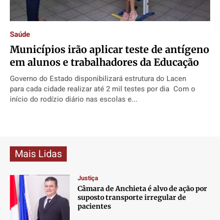
Contato
Contato
Contato
Contato
Anuncie
Anuncie
Anuncie
Anuncie
Saúde
Municípios irão aplicar teste de antígeno
Termos de Uso
Termos de Uso
Termos de Uso
Termos de Uso
em alunos e trabalhadores da Educação
Privacidade
Privacidade
Privacidade
Privacidade
Governo do Estado disponibilizará estrutura do Lacen
para cada cidade realizar até 2 mil testes por dia Com o
início do rodízio diário nas escolas e...
Mais Lidas
Justiça
Câmara de Anchieta é alvo de ação por
suposto transporte irregular de
pacientes