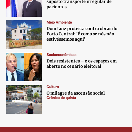
Contato
Contato
Contato
Contato
suposto transporte irregular de
pacientes
Anuncie
Anuncie
Anuncie
Anuncie
Meio Ambiente
Dom Luiz protesta contra obras do
Termos de Uso
Termos de Uso
Termos de Uso
Termos de Uso
Porto Central: ‘É como se nós não
Privacidade
Privacidade
Privacidade
Privacidade
estivéssemos aqui’
Socioeconômicas
Dois resistentes – e os espaços em
aberto no cenário eleitoral
Cultura
O milagre da ascensão social
Crônica de quinta