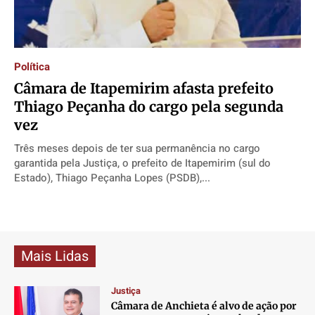
Direitos
Direitos
Direitos
Direitos
Economia
Economia
Economia
Economia
Cultura
Cultura
Cultura
Cultura
Política
Colunas
Colunas
Colunas
Colunas
Câmara de Itapemirim afasta prefeito
Caetano Roque
Caetano Roque
Caetano Roque
Caetano Roque
Thiago Peçanha do cargo pela segunda
Gustavo Bastos
Gustavo Bastos
Gustavo Bastos
Gustavo Bastos
vez
Jr Mignone (in memorian)
Jr Mignone (in memorian)
Jr Mignone (in memorian)
Jr Mignone (in memorian)
Três meses depois de ter sua permanência no cargo
garantida pela Justiça, o prefeito de Itapemirim (sul do
Wanda Sily
Wanda Sily
Wanda Sily
Wanda Sily
Estado), Thiago Peçanha Lopes (PSDB),...
Publicidade Legal
Publicidade Legal
Publicidade Legal
Publicidade Legal
Anuncie
Anuncie
Anuncie
Anuncie
Mais Lidas
Quem Somos
Quem Somos
Quem Somos
Quem Somos
Justiça
Expediente
Expediente
Expediente
Expediente
Câmara de Anchieta é alvo de ação por