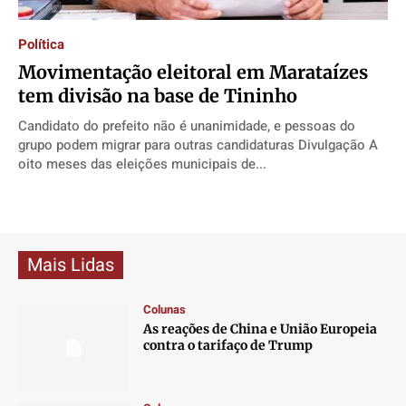
Contato
Contato
Contato
Contato
Anuncie
Anuncie
Anuncie
Anuncie
Política
Movimentação eleitoral em Marataízes
tem divisão na base de Tininho
Termos de Uso
Termos de Uso
Termos de Uso
Termos de Uso
Candidato do prefeito não é unanimidade, e pessoas do
Privacidade
Privacidade
Privacidade
Privacidade
grupo podem migrar para outras candidaturas Divulgação A
oito meses das eleições municipais de...
Mais Lidas
Colunas
As reações de China e União Europeia
contra o tarifaço de Trump