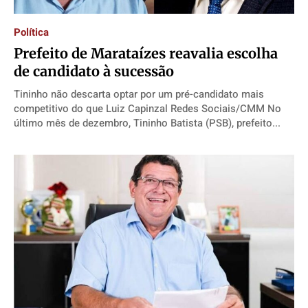
Direitos
Direitos
Direitos
Direitos
Política
Economia
Economia
Economia
Economia
Prefeito de Marataízes reavalia escolha
Cultura
Cultura
Cultura
Cultura
de candidato à sucessão
Colunas
Colunas
Colunas
Colunas
Tininho não descarta optar por um pré-candidato mais
Caetano Roque
Caetano Roque
Caetano Roque
Caetano Roque
competitivo do que Luiz Capinzal Redes Sociais/CMM No
último mês de dezembro, Tininho Batista (PSB), prefeito...
Gustavo Bastos
Gustavo Bastos
Gustavo Bastos
Gustavo Bastos
Jr Mignone (in memorian)
Jr Mignone (in memorian)
Jr Mignone (in memorian)
Jr Mignone (in memorian)
Wanda Sily
Wanda Sily
Wanda Sily
Wanda Sily
Publicidade Legal
Publicidade Legal
Publicidade Legal
Publicidade Legal
Anuncie
Anuncie
Anuncie
Anuncie
Quem Somos
Quem Somos
Quem Somos
Quem Somos
Expediente
Expediente
Expediente
Expediente