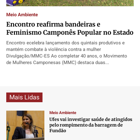
Direitos
Direitos
Direitos
Direitos
Meio Ambiente
Economia
Economia
Economia
Economia
Encontro reafirma bandeiras e
Cultura
Cultura
Cultura
Cultura
Feminismo Camponês Popular no Estado
Colunas
Colunas
Colunas
Colunas
Encontro ecelebra lançamento dos quintais produtivos e
Caetano Roque
Caetano Roque
Caetano Roque
Caetano Roque
mantém combate à violência contra a mulher
Gustavo Bastos
Gustavo Bastos
Gustavo Bastos
Gustavo Bastos
Divulgação/MMC-ES Ao completar 40 anos, o Movimento
de Mulheres Camponesas (MMC) destaca duas...
Jr Mignone (in memorian)
Jr Mignone (in memorian)
Jr Mignone (in memorian)
Jr Mignone (in memorian)
Wanda Sily
Wanda Sily
Wanda Sily
Wanda Sily
Publicidade Legal
Publicidade Legal
Publicidade Legal
Publicidade Legal
Mais Lidas
Anuncie
Anuncie
Anuncie
Anuncie
Meio Ambiente
Ufes vai investigar saúde de atingidos
Quem Somos
Quem Somos
Quem Somos
Quem Somos
pelo rompimento da barragem de
Fundão
Expediente
Expediente
Expediente
Expediente