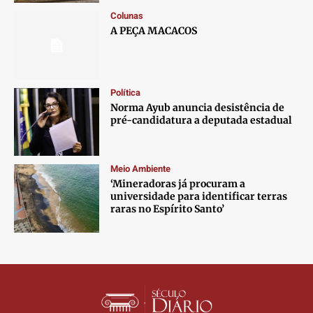
Contato
Contato
Contato
Contato
Colunas
Anuncie
Anuncie
Anuncie
Anuncie
A PEÇA MACACOS
Termos de Uso
Termos de Uso
Termos de Uso
Termos de Uso
Privacidade
Privacidade
Privacidade
Privacidade
Política
Norma Ayub anuncia desistência de
pré-candidatura a deputada estadual
Meio Ambiente
‘Mineradoras já procuram a
universidade para identificar terras
raras no Espírito Santo’