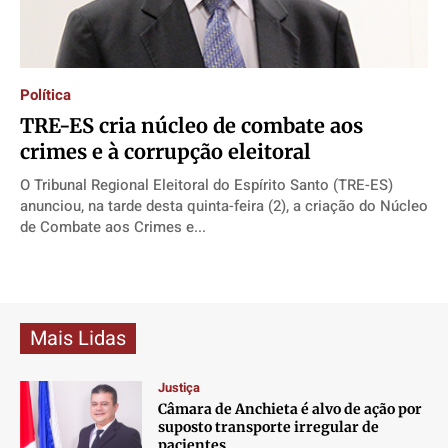
Direitos
Direitos
Direitos
Direitos
Economia
Economia
Economia
Economia
Cultura
Cultura
Cultura
Cultura
Política
Colunas
Colunas
Colunas
Colunas
TRE-ES cria núcleo de combate aos
Caetano Roque
Caetano Roque
Caetano Roque
Caetano Roque
crimes e à corrupção eleitoral
Gustavo Bastos
Gustavo Bastos
Gustavo Bastos
Gustavo Bastos
O Tribunal Regional Eleitoral do Espírito Santo (TRE-ES)
Jr Mignone (in memorian)
Jr Mignone (in memorian)
Jr Mignone (in memorian)
Jr Mignone (in memorian)
anunciou, na tarde desta quinta-feira (2), a criação do Núcleo
de Combate aos Crimes e...
Wanda Sily
Wanda Sily
Wanda Sily
Wanda Sily
Publicidade Legal
Publicidade Legal
Publicidade Legal
Publicidade Legal
Anuncie
Anuncie
Anuncie
Anuncie
Mais Lidas
Justiça
Quem Somos
Quem Somos
Quem Somos
Quem Somos
Câmara de Anchieta é alvo de ação por
Expediente
Expediente
Expediente
Expediente
suposto transporte irregular de
pacientes