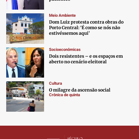
Contato
Contato
Contato
Contato
Anuncie
Anuncie
Anuncie
Anuncie
Meio Ambiente
Dom Luiz protesta contra obras do
Porto Central: ‘É como se nós não
Termos de Uso
Termos de Uso
Termos de Uso
Termos de Uso
estivéssemos aqui’
Privacidade
Privacidade
Privacidade
Privacidade
Socioeconômicas
Dois resistentes – e os espaços em
aberto no cenário eleitoral
Cultura
O milagre da ascensão social
Crônica de quinta