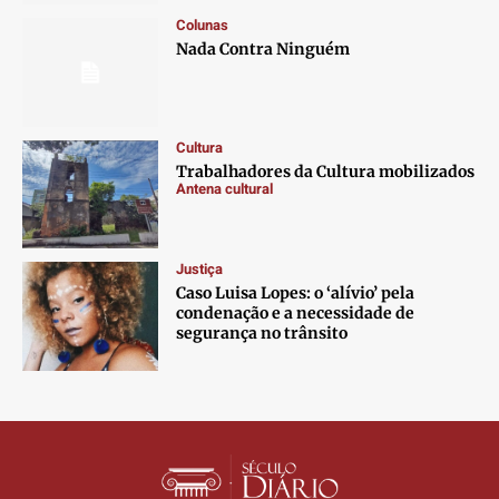
Contato
Contato
Contato
Contato
Colunas
Anuncie
Anuncie
Anuncie
Anuncie
Nada Contra Ninguém
Termos de Uso
Termos de Uso
Termos de Uso
Termos de Uso
Privacidade
Privacidade
Privacidade
Privacidade
Cultura
Trabalhadores da Cultura mobilizados
Antena cultural
Justiça
Caso Luisa Lopes: o ‘alívio’ pela
condenação e a necessidade de
segurança no trânsito