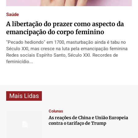
Direitos
Direitos
Direitos
Direitos
Saúde
Economia
Economia
Economia
Economia
A libertação do prazer como aspecto da
Cultura
Cultura
Cultura
Cultura
emancipação do corpo feminino
Colunas
Colunas
Colunas
Colunas
"Pecado hediondo" em 1700, masturbação ainda é tabu no
Caetano Roque
Caetano Roque
Caetano Roque
Caetano Roque
Século XXI, mas cresce na luta pela emancipação feminina
Gustavo Bastos
Gustavo Bastos
Gustavo Bastos
Gustavo Bastos
Redes sociais Espírito Santo, Século XXI. Recordes de
feminicídio...
Jr Mignone (in memorian)
Jr Mignone (in memorian)
Jr Mignone (in memorian)
Jr Mignone (in memorian)
Wanda Sily
Wanda Sily
Wanda Sily
Wanda Sily
Publicidade Legal
Publicidade Legal
Publicidade Legal
Publicidade Legal
Mais Lidas
Anuncie
Anuncie
Anuncie
Anuncie
Colunas
As reações de China e União Europeia
Quem Somos
Quem Somos
Quem Somos
Quem Somos
contra o tarifaço de Trump
Expediente
Expediente
Expediente
Expediente