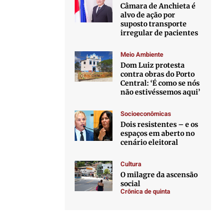
Câmara de Anchieta é
alvo de ação por
suposto transporte
irregular de pacientes
Meio Ambiente
Dom Luiz protesta
contra obras do Porto
Central: ‘É como se nós
não estivéssemos aqui’
Socioeconômicas
Dois resistentes – e os
espaços em aberto no
cenário eleitoral
Cultura
O milagre da ascensão
social
Crônica de quinta