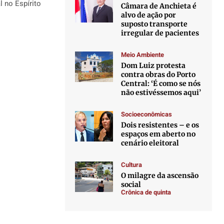
 no Espírito
Câmara de Anchieta é
alvo de ação por
suposto transporte
irregular de pacientes
Meio Ambiente
Dom Luiz protesta
contra obras do Porto
Central: ‘É como se nós
não estivéssemos aqui’
Socioeconômicas
Dois resistentes – e os
espaços em aberto no
cenário eleitoral
Cultura
O milagre da ascensão
social
Crônica de quinta