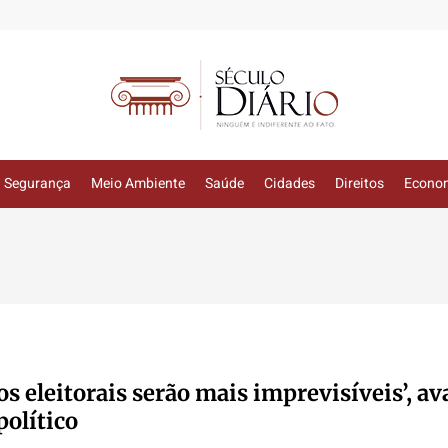
Segurança
Meio Ambiente
Saúde
Cidades
Direitos
Econo
s eleitorais serão mais imprevisíveis’, av
político