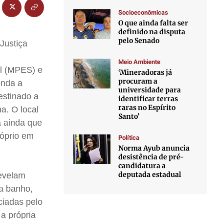
Socioeconômicas
O que ainda falta ser
definido na disputa
pelo Senado
Justiça
Meio Ambiente
al (MPES) e
‘Mineradoras já
procuram a
enda a
universidade para
estinado a
identificar terras
raras no Espírito
a. O local
Santo’
a ainda que
róprio em
Política
Norma Ayub anuncia
desistência de pré-
candidatura a
deputada estadual
revelam
ra banho,
ciadas pelo
a própria