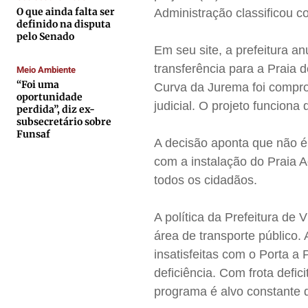
O que ainda falta ser
Administração classificou c
Anuncie
Anuncie
Anuncie
Anuncie
definido na disputa
pelo Senado
Em seu site, a prefeitura a
Termos de Uso
Termos de Uso
Termos de Uso
Termos de Uso
transferência para a Praia 
Meio Ambiente
“Foi uma
Privacidade
Privacidade
Privacidade
Privacidade
Curva da Jurema foi compro
oportunidade
judicial. O projeto funciona
perdida”, diz ex-
subsecretário sobre
Funsaf
A decisão aponta que não é
com a instalação do Praia A
todos os cidadãos.
A política da Prefeitura de 
área de transporte público.
insatisfeitas com o Porta a
deficiência. Com frota defi
programa é alvo constante d