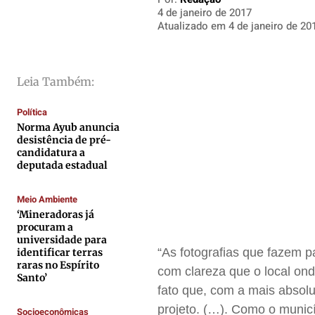
Direitos
Direitos
Direitos
Direitos
4 de janeiro de 2017
Atualizado em
4 de janeiro de 20
Economia
Economia
Economia
Economia
Cultura
Cultura
Cultura
Cultura
Colunas
Colunas
Colunas
Colunas
Leia Também:
Caetano Roque
Caetano Roque
Caetano Roque
Caetano Roque
Política
Gustavo Bastos
Gustavo Bastos
Gustavo Bastos
Gustavo Bastos
Norma Ayub anuncia
desistência de pré-
Jr Mignone (in memorian)
Jr Mignone (in memorian)
Jr Mignone (in memorian)
Jr Mignone (in memorian)
candidatura a
Wanda Sily
Wanda Sily
Wanda Sily
Wanda Sily
deputada estadual
Meio Ambiente
Publicidade Legal
Publicidade Legal
Publicidade Legal
Publicidade Legal
‘Mineradoras já
procuram a
Anuncie
Anuncie
Anuncie
Anuncie
universidade para
“As fotografias que fazem p
identificar terras
raras no Espírito
com clareza que o local ond
Quem Somos
Quem Somos
Quem Somos
Quem Somos
Santo’
fato que, com a mais absolu
Expediente
Expediente
Expediente
Expediente
projeto. (…). Como o municí
Socioeconômicas
Contato
Contato
Contato
Contato