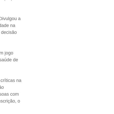
 Divulgou a
idade na
 decisão
em jogo
 saúde de
críticas na
ão
essoas com
scrição, o