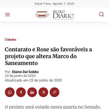
Sexta-Feira, Agosto 7, 2026
Cidades
Contarato e Rose são favoráveis a
projeto que altera Marco do
Saneamento
Política
Política
Política
Política
Por:
Elaine Dal Gobbo
Socioeconômicas
Socioeconômicas
Socioeconômicas
Socioeconômicas
23 de junho de 2020
Atualizado em
23 de junho de 2020
TV Século
TV Século
TV Século
TV Século
Justiça
Justiça
Justiça
Justiça
Educação
Educação
Educação
Educação
Segurança
Segurança
Segurança
Segurança
O projeto será votado nesta quarta no Senado,