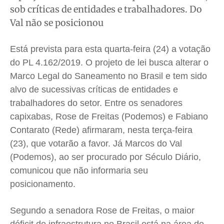
Meio Ambiente
Meio Ambiente
Meio Ambiente
Meio Ambiente
sob críticas de entidades e trabalhadores. Do
Val não se posicionou
Saúde
Saúde
Saúde
Saúde
Cidades
Cidades
Cidades
Cidades
Está prevista para esta quarta-feira (24) a votação
Direitos
Direitos
Direitos
Direitos
do PL 4.162/2019. O projeto de lei busca alterar o
Economia
Economia
Economia
Economia
Marco Legal do Saneamento no Brasil e tem sido
Cultura
Cultura
Cultura
Cultura
alvo de sucessivas críticas de entidades e
Colunas
Colunas
Colunas
Colunas
trabalhadores do setor. Entre os senadores
Caetano Roque
Caetano Roque
Caetano Roque
Caetano Roque
capixabas, Rose de Freitas (Podemos) e Fabiano
Contarato (Rede) afirmaram, nesta terça-feira
Gustavo Bastos
Gustavo Bastos
Gustavo Bastos
Gustavo Bastos
(23), que votarão a favor. Já Marcos do Val
Jr Mignone (in memorian)
Jr Mignone (in memorian)
Jr Mignone (in memorian)
Jr Mignone (in memorian)
(Podemos), ao ser procurado por Século Diário,
Wanda Sily
Wanda Sily
Wanda Sily
Wanda Sily
comunicou que não informaria seu
posicionamento.
Publicidade Legal
Publicidade Legal
Publicidade Legal
Publicidade Legal
Anuncie
Anuncie
Anuncie
Anuncie
Segundo a senadora Rose de Freitas, o maior