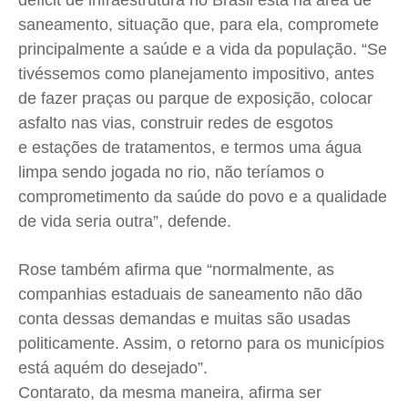
déficit de infraestrutura no Brasil está na área de
saneamento, situação que, para ela, compromete
Quem Somos
Quem Somos
Quem Somos
Quem Somos
principalmente a saúde e a vida da população. “Se
Expediente
Expediente
Expediente
Expediente
tivéssemos como planejamento impositivo, antes
Contato
Contato
Contato
Contato
de fazer praças ou parque de exposição, colocar
Anuncie
Anuncie
Anuncie
Anuncie
asfalto nas vias, construir redes de esgotos
e estações de tratamentos, e termos uma água
Termos de Uso
Termos de Uso
Termos de Uso
Termos de Uso
limpa sendo jogada no rio, não teríamos o
comprometimento da saúde do povo e a qualidade
Privacidade
Privacidade
Privacidade
Privacidade
de vida seria outra”, defende.
Rose também afirma que “normalmente, as
companhias estaduais de saneamento não dão
conta dessas demandas e muitas são usadas
politicamente. Assim, o retorno para os municípios
está aquém do desejado”.
Contarato, da mesma maneira, afirma ser