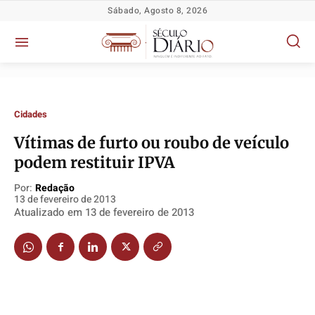
Sábado, Agosto 8, 2026
Cidades
Vítimas de furto ou roubo de veículo
podem restituir IPVA
Política
Política
Política
Política
Por:
Redação
Socioeconômicas
Socioeconômicas
Socioeconômicas
Socioeconômicas
13 de fevereiro de 2013
TV Século
TV Século
TV Século
TV Século
Atualizado em
13 de fevereiro de 2013
Justiça
Justiça
Justiça
Justiça
Educação
Educação
Educação
Educação
Segurança
Segurança
Segurança
Segurança
Meio Ambiente
Meio Ambiente
Meio Ambiente
Meio Ambiente