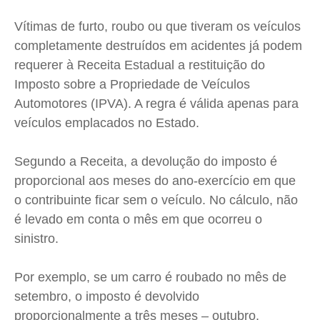
Saúde
Saúde
Saúde
Saúde
Cidades
Cidades
Cidades
Cidades
Vítimas de furto, roubo ou que tiveram os veículos
Direitos
Direitos
Direitos
Direitos
completamente destruídos em acidentes já podem
requerer à Receita Estadual a restituição do
Economia
Economia
Economia
Economia
Imposto sobre a Propriedade de Veículos
Cultura
Cultura
Cultura
Cultura
Automotores (IPVA). A regra é válida apenas para
Colunas
Colunas
Colunas
Colunas
veículos emplacados no Estado.
Caetano Roque
Caetano Roque
Caetano Roque
Caetano Roque
Gustavo Bastos
Gustavo Bastos
Gustavo Bastos
Gustavo Bastos
Segundo a Receita, a devolução do imposto é
Jr Mignone (in memorian)
Jr Mignone (in memorian)
Jr Mignone (in memorian)
Jr Mignone (in memorian)
proporcional aos meses do ano-exercício em que
o contribuinte ficar sem o veículo. No cálculo, não
Wanda Sily
Wanda Sily
Wanda Sily
Wanda Sily
é levado em conta o mês em que ocorreu o
sinistro.
Publicidade Legal
Publicidade Legal
Publicidade Legal
Publicidade Legal
Anuncie
Anuncie
Anuncie
Anuncie
Por exemplo, se um carro é roubado no mês de
setembro, o imposto é devolvido
Quem Somos
Quem Somos
Quem Somos
Quem Somos
proporcionalmente a três meses – outubro,