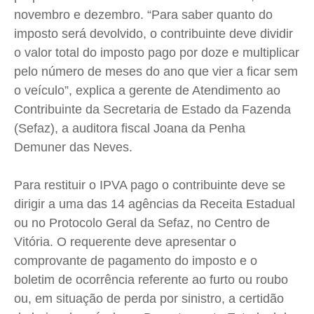
Expediente
Expediente
Expediente
Expediente
novembro e dezembro. “Para saber quanto do
imposto será devolvido, o contribuinte deve dividir
Contato
Contato
Contato
Contato
o valor total do imposto pago por doze e multiplicar
Anuncie
Anuncie
Anuncie
Anuncie
pelo número de meses do ano que vier a ficar sem
o veículo”, explica a gerente de Atendimento ao
Termos de Uso
Termos de Uso
Termos de Uso
Termos de Uso
Contribuinte da Secretaria de Estado da Fazenda
Privacidade
Privacidade
Privacidade
Privacidade
(Sefaz), a auditora fiscal Joana da Penha
Demuner das Neves.
Para restituir o IPVA pago o contribuinte deve se
dirigir a uma das 14 agências da Receita Estadual
ou no Protocolo Geral da Sefaz, no Centro de
Vitória. O requerente deve apresentar o
comprovante de pagamento do imposto e o
boletim de ocorrência referente ao furto ou roubo
ou, em situação de perda por sinistro, a certidão