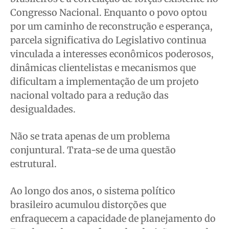
Congresso Nacional. Enquanto o povo optou
por um caminho de reconstrução e esperança,
Quem Somos
Quem Somos
Quem Somos
Quem Somos
parcela significativa do Legislativo continua
Expediente
Expediente
Expediente
Expediente
vinculada a interesses econômicos poderosos,
Contato
Contato
Contato
Contato
dinâmicas clientelistas e mecanismos que
Anuncie
Anuncie
Anuncie
Anuncie
dificultam a implementação de um projeto
nacional voltado para a redução das
desigualdades.
Termos de Uso
Termos de Uso
Termos de Uso
Termos de Uso
Privacidade
Privacidade
Privacidade
Privacidade
Não se trata apenas de um problema
conjuntural. Trata-se de uma questão
estrutural.
Ao longo dos anos, o sistema político
brasileiro acumulou distorções que
enfraquecem a capacidade de planejamento do