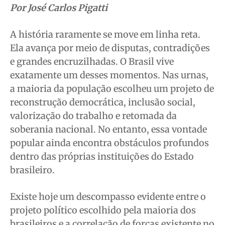
Por José Carlos Pigatti
Segurança
Segurança
Segurança
Segurança
Meio Ambiente
Meio Ambiente
Meio Ambiente
Meio Ambiente
A história raramente se move em linha reta.
Saúde
Saúde
Saúde
Saúde
Ela avança por meio de disputas, contradições
Cidades
Cidades
Cidades
Cidades
e grandes encruzilhadas. O Brasil vive
Direitos
Direitos
Direitos
Direitos
exatamente um desses momentos. Nas urnas,
Economia
Economia
Economia
Economia
a maioria da população escolheu um projeto de
Cultura
Cultura
Cultura
Cultura
reconstrução democrática, inclusão social,
valorização do trabalho e retomada da
Colunas
Colunas
Colunas
Colunas
soberania nacional. No entanto, essa vontade
Caetano Roque
Caetano Roque
Caetano Roque
Caetano Roque
popular ainda encontra obstáculos profundos
Gustavo Bastos
Gustavo Bastos
Gustavo Bastos
Gustavo Bastos
dentro das próprias instituições do Estado
Jr Mignone (in memorian)
Jr Mignone (in memorian)
Jr Mignone (in memorian)
Jr Mignone (in memorian)
brasileiro.
Wanda Sily
Wanda Sily
Wanda Sily
Wanda Sily
Existe hoje um descompasso evidente entre o
projeto político escolhido pela maioria dos
Publicidade Legal
Publicidade Legal
Publicidade Legal
Publicidade Legal
brasileiros e a correlação de forças existente no
Anuncie
Anuncie
Anuncie
Anuncie