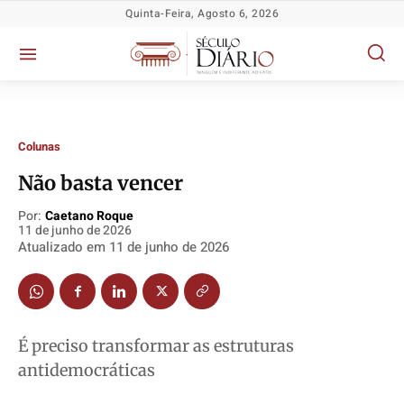
Quinta-Feira, Agosto 6, 2026
Colunas
Não basta vencer
Por:
Caetano Roque
11 de junho de 2026
Atualizado em
11 de junho de 2026
Política
Política
Política
Política
Socioeconômicas
Socioeconômicas
Socioeconômicas
Socioeconômicas
TV Século
TV Século
TV Século
TV Século
É preciso transformar as estruturas
Justiça
Justiça
Justiça
Justiça
antidemocráticas
Educação
Educação
Educação
Educação