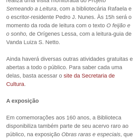
realiza uma visita monitorada do
Projeto
Expediente
Expediente
Expediente
Expediente
Semeando a Leitura
, com a bibliotecária Rafaela e
Contato
Contato
Contato
Contato
o escritor-residente Pedro J. Nunes. Às 15h será o
Anuncie
Anuncie
Anuncie
Anuncie
momento da roda de leitura com o texto
O feijão e
o sonho,
de Orígenes Lessa, com a leitura-guia de
Termos de Uso
Termos de Uso
Termos de Uso
Termos de Uso
Vanda Luiza S. Netto.
Privacidade
Privacidade
Privacidade
Privacidade
Ainda haverá diversas outras atividades gratuitas e
abertas a todo o público. Para saber cada uma
delas, basta acessar o
site da Secretaria de
Cultura
.
A exposição
Em comemorações aos 160 anos, a Biblioteca
disponibiliza também parte de seu acervo raro ao
público, na exposição
Obras raras e especiais
, que