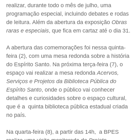
realizar, durante todo o mês de julho, uma
Cidades
Cidades
Cidades
Cidades
programação especial, incluindo debates e rodas
Direitos
Direitos
Direitos
Direitos
de leitura. Além da abertura da exposição
Obras
Economia
Economia
Economia
Economia
raras e especiais
, que fica em cartaz até o dia 31.
Cultura
Cultura
Cultura
Cultura
Colunas
Colunas
Colunas
Colunas
A abertura das comemorações foi nessa quinta-
feira (2), com uma mesa redonda sobre a história
Caetano Roque
Caetano Roque
Caetano Roque
Caetano Roque
do Espírito Santo. Na próxima terça-feira (7), o
Gustavo Bastos
Gustavo Bastos
Gustavo Bastos
Gustavo Bastos
espaço vai realizar a mesa redonda
Acervos,
Jr Mignone (in memorian)
Jr Mignone (in memorian)
Jr Mignone (in memorian)
Jr Mignone (in memorian)
Serviços e Projetos da Biblioteca Pública do
Wanda Sily
Wanda Sily
Wanda Sily
Wanda Sily
Espírito Santo
, onde o público vai conhecer
detalhes e curiosidades sobre o espaço cultural,
Publicidade Legal
Publicidade Legal
Publicidade Legal
Publicidade Legal
que é a quinta biblioteca pública estadual criada
Anuncie
Anuncie
Anuncie
Anuncie
no país.
Na quarta-feira (8), a partir das 14h, a BPES
Quem Somos
Quem Somos
Quem Somos
Quem Somos