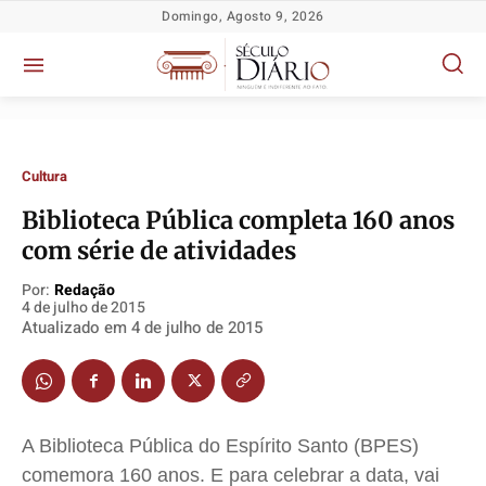
Domingo, Agosto 9, 2026
Cultura
Biblioteca Pública completa 160 anos
com série de atividades
Política
Política
Política
Política
Socioeconômicas
Socioeconômicas
Socioeconômicas
Socioeconômicas
Por:
Redação
4 de julho de 2015
TV Século
TV Século
TV Século
TV Século
Atualizado em
4 de julho de 2015
Justiça
Justiça
Justiça
Justiça
Educação
Educação
Educação
Educação
Segurança
Segurança
Segurança
Segurança
Meio Ambiente
Meio Ambiente
Meio Ambiente
Meio Ambiente
A Biblioteca Pública do Espírito Santo (BPES)
comemora 160 anos. E para celebrar a data, vai
Saúde
Saúde
Saúde
Saúde