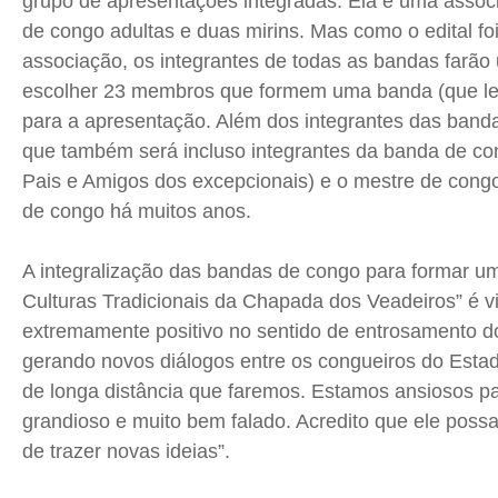
grupo de apresentações integradas. Ela é uma assoc
de congo adultas e duas mirins. Mas como o edital fo
associação, os integrantes de todas as bandas farão
escolher 23 membros que formem uma banda (que le
para a apresentação. Além dos integrantes das band
que também será incluso integrantes da banda de c
Pais e Amigos dos excepcionais) e o mestre de congo
de congo há muitos anos.
A integralização das bandas de congo para formar u
Culturas Tradicionais da Chapada dos Veadeiros” é v
extremamente positivo no sentido de entrosamento do
gerando novos diálogos entre os
congueiros
do Estad
de longa distância que faremos. Estamos ansiosos p
grandioso e muito bem falado. Acredito que ele possa
de trazer novas ideias”.