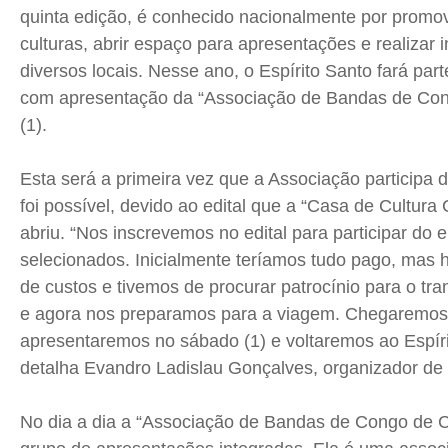
quinta edição, é conhecido nacionalmente por promov
Expediente
Expediente
Expediente
Expediente
culturas, abrir espaço para apresentações e realizar 
Contato
Contato
Contato
Contato
diversos locais. Nesse ano, o Espírito Santo fará pa
Anuncie
Anuncie
Anuncie
Anuncie
com apresentação da “Associação de Bandas de Cong
(1).
Termos de Uso
Termos de Uso
Termos de Uso
Termos de Uso
Privacidade
Privacidade
Privacidade
Privacidade
Esta será a primeira vez que a Associação participa 
foi possível, devido ao edital que a “Casa de Cultura
abriu. “Nos inscrevemos no edital para participar do 
selecionados. Inicialmente teríamos tudo pago, mas
de custos e tivemos de procurar patrocínio para o tr
e agora nos preparamos para a viagem. Chegaremos po
apresentaremos no sábado (1) e voltaremos ao Espíri
detalha Evandro Ladislau Gonçalves, organizador de
No dia a dia a “Associação de Bandas de Congo de 