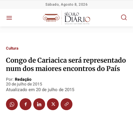
Sábado, Agosto 8, 2026
Cultura
Congo de Cariacica será representado
num dos maiores encontros do País
Política
Política
Política
Política
Socioeconômicas
Socioeconômicas
Socioeconômicas
Socioeconômicas
Por:
Redação
20 de julho de 2015
TV Século
TV Século
TV Século
TV Século
Atualizado em
20 de julho de 2015
Justiça
Justiça
Justiça
Justiça
Educação
Educação
Educação
Educação
Segurança
Segurança
Segurança
Segurança
Meio Ambiente
Meio Ambiente
Meio Ambiente
Meio Ambiente
Saúde
Saúde
Saúde
Saúde